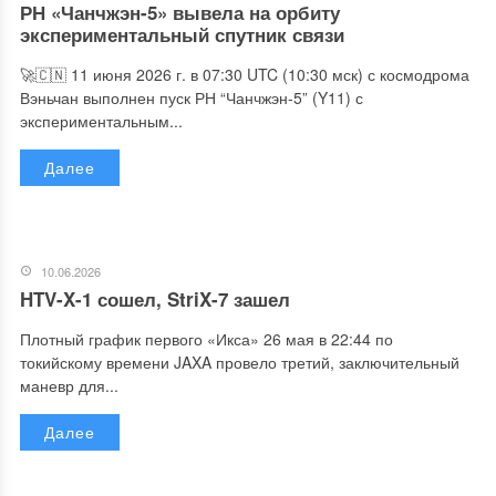
РН «Чанчжэн-5» вывела на орбиту
экспериментальный спутник связи
🚀🇨🇳 11 июня 2026 г. в 07:30 UTC (10:30 мск) с космодрома
Вэньчан выполнен пуск РН “Чанчжэн-5” (Y11) с
экспериментальным...
Далее
10.06.2026
HTV-X-1 сошел, StriX-7 зашел
Плотный график первого «Икса» 26 мая в 22:44 по
токийскому времени JAXA провело третий, заключительный
маневр для...
Далее