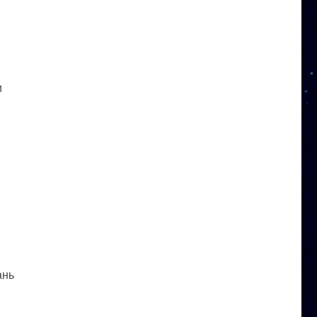
и
ань