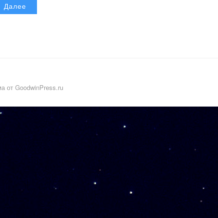
Далее
а от GoodwinPress.ru