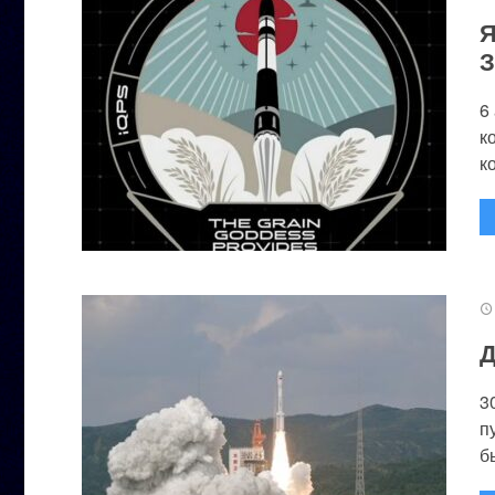
Я
З
6
к
к
Д
3
п
бы