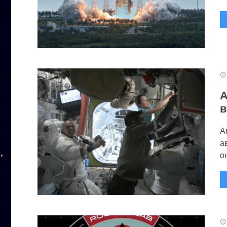
А
в
А
а
он