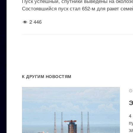
Пуск успешный, спутники выведены на околоз
Состоявшийся пуск стал 652-м для ракет семе
2 446
К ДРУГИМ НОВОСТЯМ
Э
4
п
за