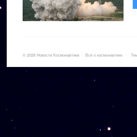
©
2026
Новости Космонавтики
·
Всё о космонавтике
·
Тем