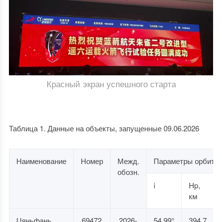
Красный экран успешного старта
Таблица 1. Данные на объекты, запущенные 09.06.2026
Наименование
Номер
Межд.
Параметры орбиты
обозн.
i
Hp,
км
Цяньфань
69472
2026-
54.99°
394.7