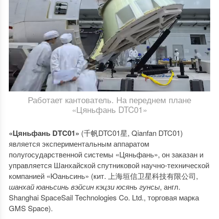
Работает кантователь. На переднем плане
«Цяньфань DTC01»
«Цяньфань
DTC
01»
(千帆DTC01星, Qianfan DTC01)
является экспериментальным аппаратом
полугосударственной системы «Цяньфань», он заказан и
управляется Шанхайской спутниковой научно-технической
компанией «Юаньсинь» (кит. 上海垣信卫星科技有限公司,
шанхай юаньсинь вэйсин кэцзи юсянь гунсы
, англ.
Shanghai SpaceSail Technologies Co. Ltd., торговая марка
GMS Space).