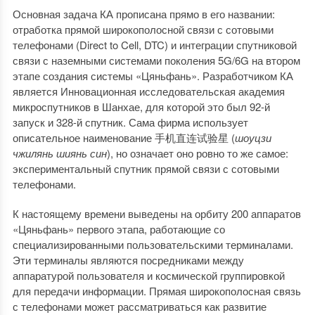
Основная задача КА прописана прямо в его названии:
отработка прямой широкополосной связи с сотовыми
телефонами (Direct to Cell, DTC) и интеграции спутниковой
связи с наземными системами поколения 5G/6G на втором
этапе создания системы «Цяньфань». Разработчиком КА
является Инновационная исследовательская академия
микроспутников в Шанхае, для которой это был 92-й
запуск и 328-й спутник. Сама фирма использует
описательное наименование 手机直连试验星 (
шоуцзи
чжилянь шиянь син
), но означает оно ровно то же самое:
экспериментальный спутник прямой связи с сотовыми
телефонами.
К настоящему времени выведены на орбиту 200 аппаратов
«Цяньфань» первого этапа, работающие со
специализированными пользовательскими терминалами.
Эти терминалы являются посредниками между
аппаратурой пользователя и космической группировкой
для передачи информации. Прямая широкополосная связь
с телефонами может рассматриваться как развитие