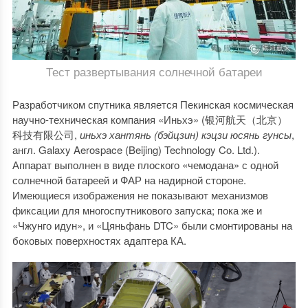
Тест развертывания солнечной батареи
Разработчиком спутника является Пекинская космическая
научно-техническая компания «Иньхэ» (银河航天（北京）
科技有限公司,
иньхэ хантянь (бэйцзин) кэцзи юсянь гунсы
,
англ. Galaxy Aerospace (Beijing) Technology Co. Ltd.).
Аппарат выполнен в виде плоского «чемодана» с одной
солнечной батареей и ФАР на надирной стороне.
Имеющиеся изображения не показывают механизмов
фиксации для многоспутникового запуска; пока же и
«Чжунго идун», и «Цяньфань DTC» были смонтированы на
боковых поверхностях адаптера КА.