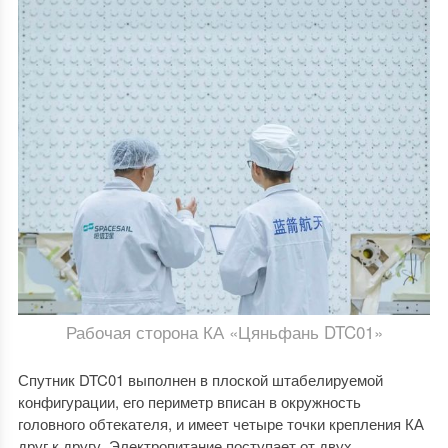
Рабочая сторона КА «Цяньфань DTC01»
Спутник DTC01 выполнен в плоской штабелируемой
конфигурации, его периметр вписан в окружность
головного обтекателя, и имеет четыре точки крепления КА
друг к другу. Электропитание поступает от двух