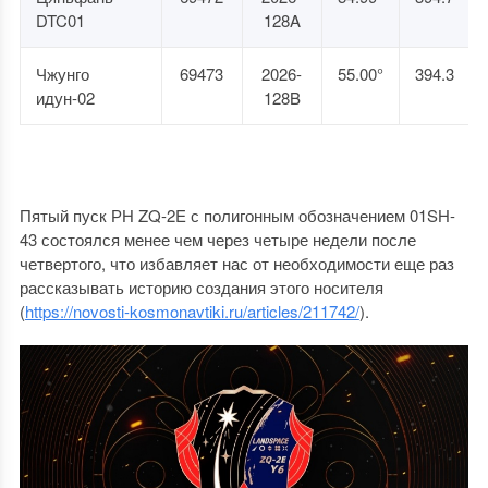
DTC01
128A
Чжунго
69473
2026-
55.00°
394.3
идун-02
128B
Пятый пуск РН ZQ-2E с полигонным обозначением 01SH-
43 состоялся менее чем через четыре недели после
четвертого, что избавляет нас от необходимости еще раз
рассказывать историю создания этого носителя
(
https://novosti-kosmonavtiki.ru/articles/211742/
).