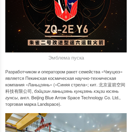
Эмблема пуска
Разработчиком и оператором ракет семейства «Чжуцюэ»
является Пекинская космическая научно-техническая
компания «Ланьцзянь» («Синяя стрела»; кит. 北京蓝箭空间
科技有限公司,
бэйцзин ланьцзянь кунцзянь кэцзи юсянь
гунсы
, англ. Beijing Blue Arrow Space Technology Co. Ltd.,
торговая марка Landspace).