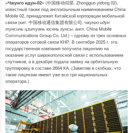
«Чжунго идун-02»
(中国移动02星, Zhongguo yidong 02),
известный также под англоязычным наименованием China
Mobile 02, принадлежит Китайской корпорации мобильной
связи (кит. 中国移动通信集团有限公司,
чжунго идун
тунсинь цзитуань юсянь гунсы
, англ. China Mobile
Communications Group Co. Ltd.) – одному из трех основных
операторов сотовой связи КНР. В сентябре 2025 г. эта
государственная компания получила лицензию на
оказание услуг широкополосной связи с использованием
спутников, а в декабре подала заявку на орбитальную
группировку в составе 2664 КА. (Заметим в скобках, что
такие лицензии имеют уже все три национальных
оператора.)