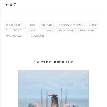
817
,
,
,
,
CHINA MOBILE
DTC
QIANFAN
ZHONGGUO YIDONG
ZHUQUE
,
,
,
,
,
,
2E
ZQ-2E
КИТАЙ
СПУТНИК
ЦЗЮЦЮАНЬ
ЦЯНЬФАНЬ
,
ЧЖУНГО ИДУН
ЧЖУЦЮЭ-2E
К ДРУГИМ НОВОСТЯМ