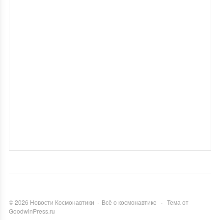
©
2026
Новости Космонавтики
·
Всё о космонавтике
·
Тема от
GoodwinPress.ru