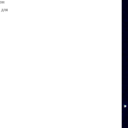
 он
 для