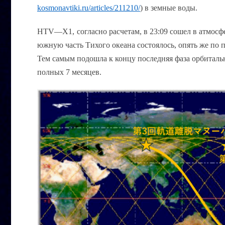
kosmonavtiki
.
ru
/
articles
/211210/
) в земные воды
.
HTV
—
X
1,
согласно расчетам, в 23:09 сошел в атмос
южную часть Тихого океана состоялось, опять же по п
Тем самым подошла к концу последняя фаза орбитал
полных 7 месяцев.