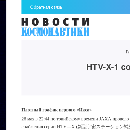
Обратная связь
Г
HTV-X-1 со
Плотный график первого «Икса»
26 мая в 22:44
по токийскому времени
JAXA
провело 
снабжения серии
HTV
—
X
(
新型宇宙ステーション補