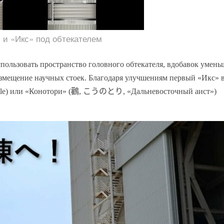
 и «Икс» под обтекателем
спользовать пространство головного обтекателя, вдобавок умен
змещение научных стоек. Благодаря улучшениям первый «Икс» 
le) или
«Конотори»
(
鸛
,
こうのとり
, «Дальневосточный аист»)