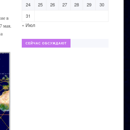
24
25
26
27
28
29
30
31
ние в
« Июл
7 мая.
на
СЕЙЧАС ОБСУЖДАЮТ