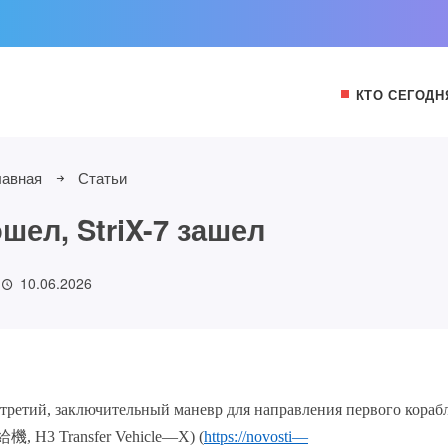
КТО СЕГОДН
лавная
Статьи
шел, StriX-7 зашел
10.06.2026
третий, заключительный маневр для
направления первого кораб
給機
,
H
3
Transfer Vehicle
—
X
) (
https
://
novosti
—