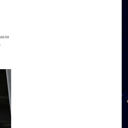
ьшили
в