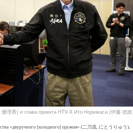
野 優理香) и глава проекта HTV-X Ито Норимаса (伊藤 徳政
ства «двуручного
[
холодного] оружия» (
二刀流
,
にとうりゅう
),