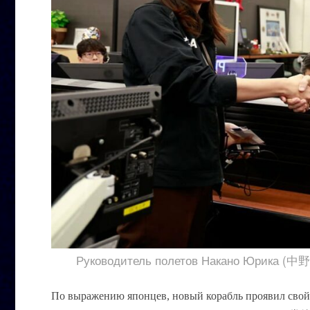
Руководитель полетов Накано Юрика (中
По выражению японцев, новый корабль проявил свой