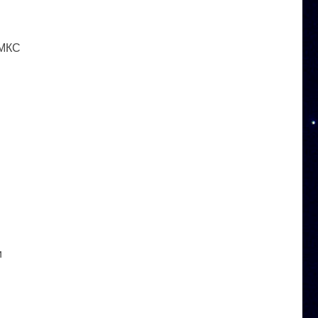
 МКС
и