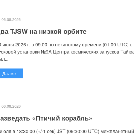
06.08.2026
ва TJSW на низкой орбите
0 июля 2026 г. в 09:00 по пекинскому времени (01:00 UTC) с
усковой установки №9A Центра космических запусков Тайю
л...
Далее
06.08.2026
азведать «Птичий корабль»
 июля в 18:30:00 (+/-1 сек) JST (09:30:00 UTC) межпланетный