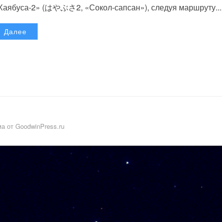
Хаябуса-2» (はやぶさ2, «Сокол-сапсан»), следуя маршруту...
Далее
а от GoodwinPress.ru