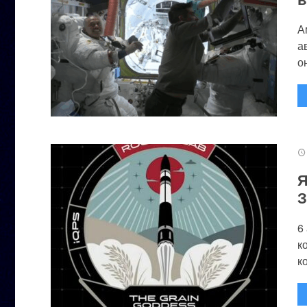
А
а
он
Я
З
6
к
к