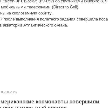
alcon-9FT Block-5 (F9-652) со спутниками BlueBird 8, 9
мобильными телефонами (Direct to Cell).
ны на околоземную орбиту.
77 после выполнения полётного задания совершила поса
акватории Атлантического океана.
06.08.2026
мериканские космонавты совершили
ыход в открытый космос