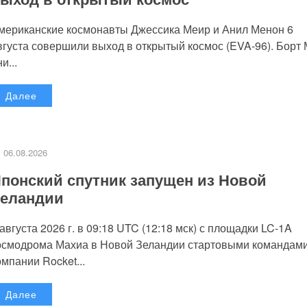
мериканские космонавты Джессика Меир и Анил Менон 6
вгуста совершили выход в открытый космос (EVA-96). Борт
и...
Далее
06.08.2026
понский спутник запущен из Новой
еландии
 августа 2026 г. в 09:18 UTC (12:18 мск) с площадки LC-1A
осмодрома Махиа в Новой Зеландии стартовыми командам
омпании Rocket...
Далее