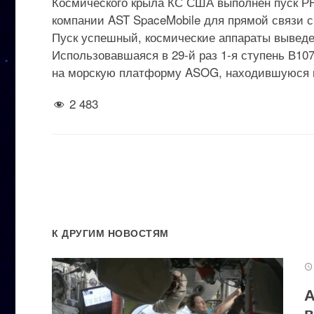
Космического крыла КС США выполнен пуск РН F
компании AST SpaceMobile для прямой связи с 
Пуск успешный, космические аппараты выведе
Использовавшаяся в 29-й раз 1-я ступень В10
на морскую платформу ASOG, находившуюся в 
2 483
К ДРУГИМ НОВОСТЯМ
А
в