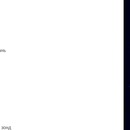
ань
 зонд