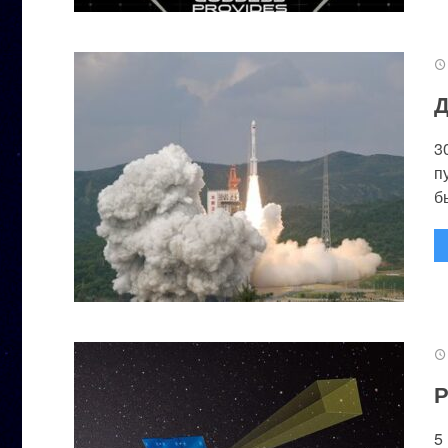
Д
3
п
бы
Р
5