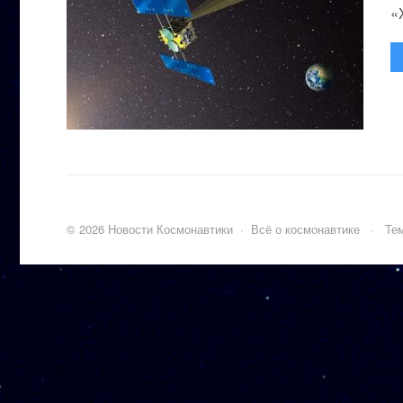
«
©
2026
Новости Космонавтики
·
Всё о космонавтике
·
Тем