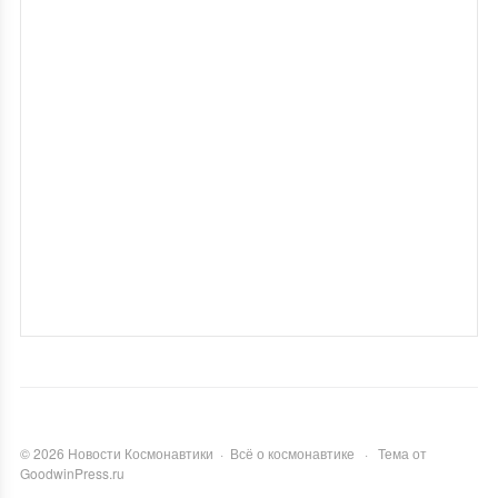
©
2026
Новости Космонавтики
·
Всё о космонавтике
·
Тема от
GoodwinPress.ru