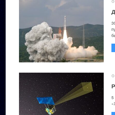
Д
3
п
бы
Р
5
«