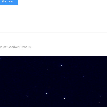
Далее
а от GoodwinPress.ru