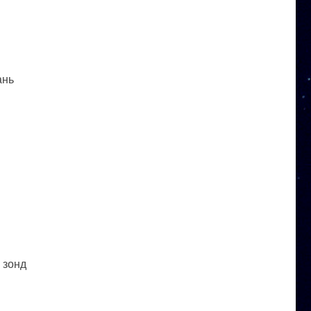
ань
 зонд