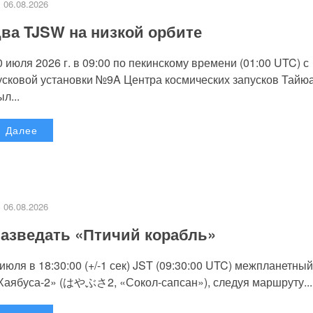
06.08.2026
ва TJSW на низкой орбите
0 июля 2026 г. в 09:00 по пекинскому времени (01:00 UTC) с
усковой установки №9A Центра космических запусков Тайю
л...
Далее
06.08.2026
азведать «Птичий корабль»
 июля в 18:30:00 (+/-1 сек) JST (09:30:00 UTC) межпланетный
Хаябуса-2» (はやぶさ2, «Сокол-сапсан»), следуя маршруту...