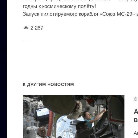
годны к космическому полёту!
Запуск пилотируемого корабля «Союз МС-29» 
2 267
К ДРУГИМ НОВОСТЯМ
А
в
А