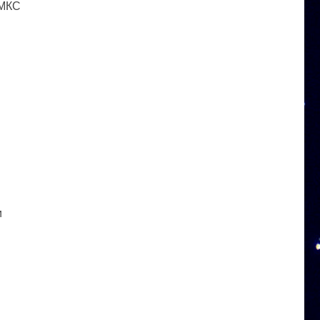
 МКС
и