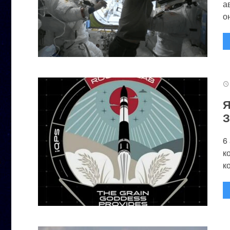
а
он
Я
З
6
к
к