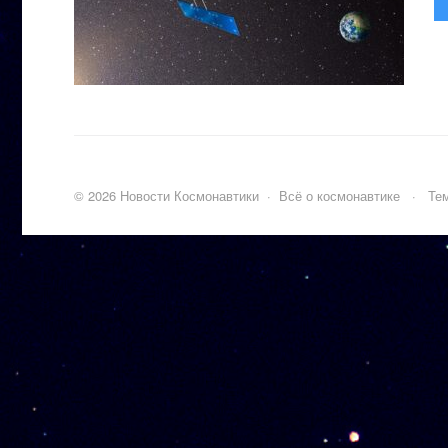
©
2026
Новости Космонавтики
·
Всё о космонавтике
·
Тем