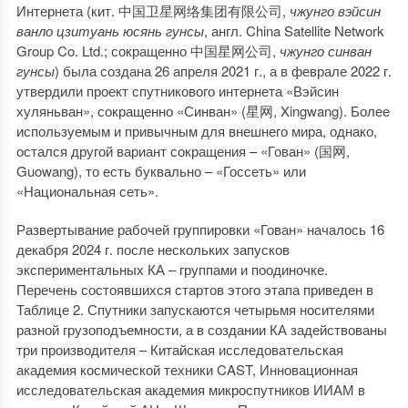
Интернета (кит. 中国卫星网络集团有限公司,
чжунго вэйсин
ванло цзитуань юсянь гунсы
, англ. China Satellite Network
Group Co. Ltd.; сокращенно 中国星网公司,
чжунго синван
гунсы
) была создана 26 апреля 2021 г., а в феврале 2022 г.
утвердили проект спутникового интернета «Вэйсин
хуляньван», сокращенно «Синван» (星网, Xingwang). Более
используемым и привычным для внешнего мира, однако,
остался другой вариант сокращения – «Гован» (国网,
Guowang), то есть буквально – «Госсеть» или
«Национальная сеть».
Развертывание рабочей группировки «Гован» началось 16
декабря 2024 г. после нескольких запусков
экспериментальных КА – группами и поодиночке.
Перечень состоявшихся стартов этого этапа приведен в
Таблице 2. Спутники запускаются четырьмя носителями
разной грузоподъемности, а в создании КА задействованы
три производителя – Китайская исследовательская
академия космической техники CAST, Инновационная
исследовательская академия микроспутников ИИАМ в