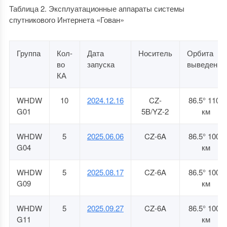
Таблица 2. Эксплуатационные аппараты системы
спутникового Интернета «Гован»
Группа
Кол-
Дата
Носитель
Орбита
во
запуска
выведения
КА
WHDW
10
2024.12.16
CZ-
86.5° 1105
G01
5B/YZ-2
км
WHDW
5
2025.06.06
CZ-6A
86.5° 1003
G04
км
WHDW
5
2025.08.17
CZ-6A
86.5° 1003
G09
км
WHDW
5
2025.09.27
CZ-6A
86.5° 1003
G11
км