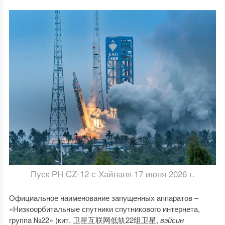
Пуск РН CZ-12 с Хайнаня 17 июня 2026 г.
Официальное наименование запущенных аппаратов –
«Низкоорбитальные спутники спутникового интернета,
группа №22» (кит. 卫星互联网低轨22组卫星,
вэйсин