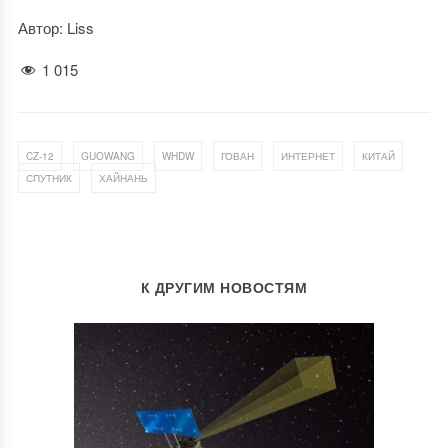
Автор: Liss
1 015
,
,
,
,
,
,
CZ-12
GUOWANG
WHDW
ГОВАН
ИНТЕРНЕТ
КИТАЙ
,
СПУТНИК
ХАЙНАНЬ
К ДРУГИМ НОВОСТЯМ