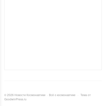
©
2026
Новости Космонавтики
·
Всё о космонавтике
·
Тема от
GoodwinPress.ru