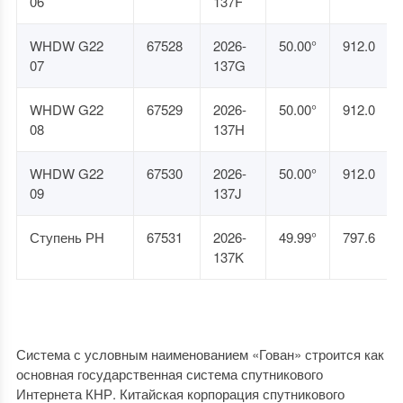
06
137F
WHDW G22
67528
2026-
50.00°
912.0
07
137G
WHDW G22
67529
2026-
50.00°
912.0
08
137H
WHDW G22
67530
2026-
50.00°
912.0
09
137J
Ступень РН
67531
2026-
49.99°
797.6
137K
Система с условным наименованием «Гован» строится как
основная государственная система спутникового
Интернета КНР. Китайская корпорация спутникового