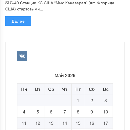
SLC-40 Станции КС США “Мыс Канаверал” (шт. Флорида,
США) стартовыми...
Далее
Май 2026
Пн
Вт
Ср
Чт
Пт
Сб
Вс
1
2
3
4
5
6
7
8
9
10
11
12
13
14
15
16
17