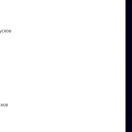
усков
сков