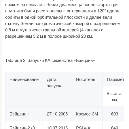
сроком на семь лет. Через два месяца после старта три
спутника были расставлены с интервалами в 120° вдоль
орбиты в одной орбитальной плоскости и далее вели
съемку Земли панхроматической камерой с разрешением
0.8 м и мультиспектральной камерой (4 канала) с
разрешением 3.2 м в полосе шириной 23 км.
Таблица 2. Запуски КА семейства «Бэйцзин»
Наименование
Дата
Носитель
Параметр
запуска
Высота,
км
Бэйцзин-1
27.10.2005
Космос-3М
693
Бэйцзин-2 (3
10.07.2015
PSLV-XL
649