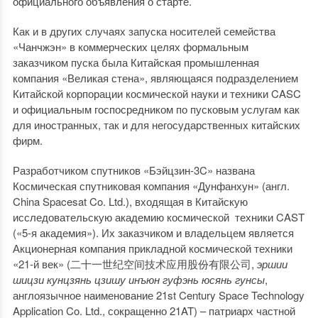
официального объявления о старте.
Как и в других случаях запуска носителей семейства
«Чанчжэн» в коммерческих целях формальным
заказчиком пуска была Китайская промышленная
компания «Великая стена», являющаяся подразделением
Китайской корпорации космической науки и техники CASC
и официальным госпосредником по пусковым услугам как
для иностранных, так и для негосударственных китайских
фирм.
Разработчиком спутников «Бэйцзин-3C» названа
Космическая спутниковая компания «Дунфанхун» (англ.
China Spacesat Co. Ltd.), входящая в Китайскую
исследовательскую академию космической техники CAST
(«5-я академия»). Их заказчиком и владельцем является
Акционерная компания прикладной космической техники
«21-й век» (二十一世纪空间技术应用股份有限公司,
эршии
шицзи кунцзянь цзишу инъюн гуфэнь юсянь гунсы
,
англоязычное наименование 21st Century Space Technology
Application Co. Ltd., сокращенно 21AT) – патриарх частной