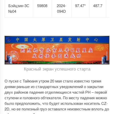
Бэйцзин-3С
59808
2024-
97.47°
487.7
50
№04
094D
Красный экран успешного старта
О пуске с Тайюаня утром 20 мая стало известно тремя
днями раньше из стандартных уведомлений о закрытии
двух районов падения отделяющихся частей РН – первой
ступени и головного обтекателя. По месту падения можно
было предположить, что будет использован носитель CZ-
2D, но ее полезный груз оставался неизвестным вплоть до