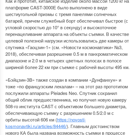
Как и прототип, китайское изделие около массой 1200 кг на
платформе CAST-3000E было выполнено в виде
шестиугольной призмы с тремя панелями солнечных
батарей, причем служебный борт обеспечивал быстрое (с
угловой скоростью до 10° в секунду) и высокоточное
перенацеливание аппарата на объекты съемки. В качестве
целевой полезной нагрузки использовались две камеры от
спутника «Гаоцзин-1» (см. «Новости космонавтики» №3,
2018), обеспечивая разрешение 0.5 м в панхроматическом
диапазоне и 2.0 м в четырех цветных полосах в полосе
шириной более 22 км при съемке с рабочей высоты 495 км.
«Бэйцзин-3B» также создан в компании «Дунфанхун» и
тоже «по французским лекалам» – на этот раз прототипом
послужили аппараты Pleiades Neo. Спутник сохранил
общий облик предшественника, но получил новую камеру
508-го института CAST с объективом большего диаметра,
обеспечивающую съемку с разрешением 0.5/2.0 м с
орбиты высотой 606 км (
https://novosti-
kosmonavtiki.ru/articles/84446/
). Главным достоинством
нового КА была названа возможность съемки в процессе