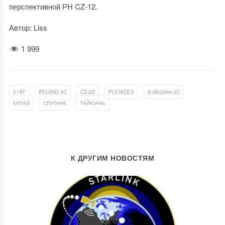
перспективной РН CZ-12.
Автор: Liss
1 999
,
,
,
,
,
21AT
BEIJING 3C
CZ-2D
PLEIADES
БЭЙЦЗИН-3C
,
,
КИТАЙ
СПУТНИК
ТАЙЮАНЬ
К ДРУГИМ НОВОСТЯМ