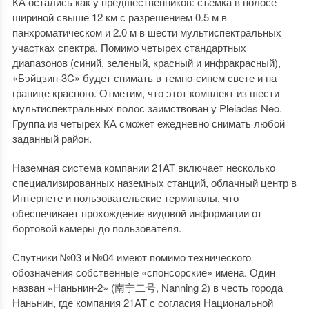
КА остались как у предшественников: съемка в полосе
шириной свыше 12 км с разрешением 0.5 м в
панхроматическом и 2.0 м в шести мультиспектральных
участках спектра. Помимо четырех стандартных
диапазонов (синий, зеленый, красный и инфракрасный),
«Бэйцзин-3C» будет снимать в темно-синем свете и на
границе красного. Отметим, что этот комплект из шести
мультиспектральных полос заимствован у Pleiades Neo.
Группа из четырех КА сможет ежедневно снимать любой
заданный район.
Наземная система компании 21AT включает несколько
специализированных наземных станций, облачный центр в
Интернете и пользовательские терминалы, что
обеспечивает прохождение видовой информации от
бортовой камеры до пользователя.
Спутники №03 и №04 имеют помимо технического
обозначения собственные «спонсорские» имена. Один
назван «Наньнин-2» (南宁二号, Nanning 2) в честь города
Наньнин, где компания 21AT с согласия Национальной