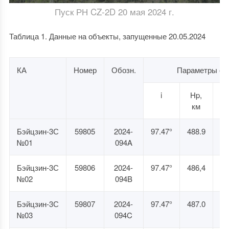
Пуск РН CZ-2D 20 мая 2024 г.
Таблица 1. Данные на объекты, запущенные 20.05.2024
КА
Номер
Обозн.
Параметры ор
i
Hp,
H
км
Бэйцзин-3С
59805
2024-
97.47°
488.9
50
№01
094A
Бэйцзин-3С
59806
2024-
97.47°
486,4
50
№02
094B
Бэйцзин-3С
59807
2024-
97.47°
487.0
50
№03
094C