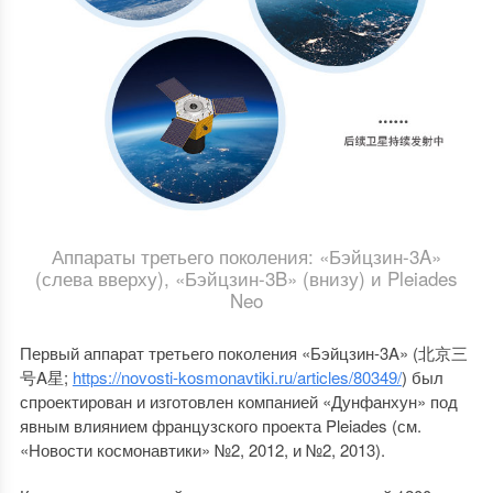
Аппараты третьего поколения: «Бэйцзин-3A»
(слева вверху), «Бэйцзин-3B» (внизу) и Pleiades
Neo
Первый аппарат третьего поколения «Бэйцзин-3A» (北京三
号A星;
https://novosti-kosmonavtiki.ru/articles/80349/
) был
спроектирован и изготовлен компанией «Дунфанхун» под
явным влиянием французского проекта Pleiades (см.
«Новости космонавтики» №2, 2012, и №2, 2013).