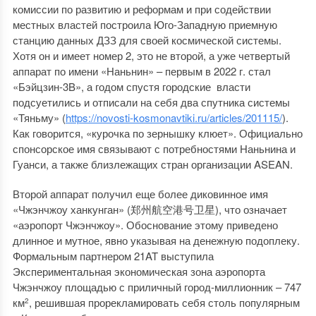
комиссии по развитию и реформам и при содействии
местных властей построила Юго-Западную приемную
станцию данных ДЗЗ для своей космической системы.
Хотя он и имеет номер 2, это не второй, а уже четвертый
аппарат по имени «Наньнин» – первым в 2022 г. стал
«Бэйцзин-3B», а годом спустя городские власти
подсуетились и отписали на себя два спутника системы
«Тяньму» (
https://novosti-kosmonavtiki.ru/articles/201115/
).
Как говорится, «курочка по зернышку клюет». Официально
спонсорское имя связывают с потребностями Наньнина и
Гуанси, а также близлежащих стран организации ASEAN.
Второй аппарат получил еще более диковинное имя
«Чжэнчжоу ханкунган» (郑州航空港号卫星), что означает
«аэропорт Чжэнчжоу». Обоснование этому приведено
длинное и мутное, явно указывая на денежную подоплеку.
Формальным партнером 21AT выступила
Экспериментальная экономическая зона аэропорта
Чжэнчжоу площадью с приличный город-миллионник – 747
км
, решившая прорекламировать себя столь популярным
2