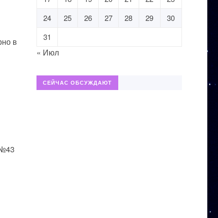
24
25
26
27
28
29
30
31
рно в
« Июл
СЕЙЧАС ОБСУЖДАЮТ
 №43