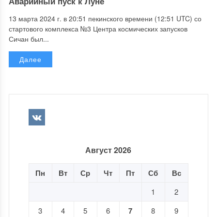
Аварийный пуск к Луне
13 марта 2024 г. в 20:51 пекинского времени (12:51 UTC) со
стартового комплекса №3 Центра космических запусков
Сичан был...
Далее
Август 2026
Пн
Вт
Ср
Чт
Пт
Сб
Вс
1
2
3
4
5
6
7
8
9