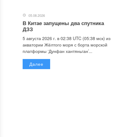
05.08.2026
В Китае запущены два спутника
ДЗЗ
5 августа 2026 г. в 02:38 UTC (05:38 мск) из
акватории Жёлтого моря с борта морской
платформы ‘Дунфан хантяньган’...
Далее