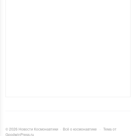
©
2026
Новости Космонавтики
·
Всё о космонавтике
·
Тема от
GoodwinPress.ru