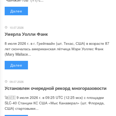
“Чанчжэн-10В” (Y1) с...
Далее
10.07.2026
Умерла Уолли Фанк
8 июля 2026 г. в г. Грейпвайн (шт. Техас, США) в возрасте 87
лет скончалась американская лётчица Мэри Уоллес Фанк
(Mary Wallace...
Далее
09.07.2026
Установлен очередной рекорд многоразовости
🚀🇺🇸 9 июля 2026 г. в 09:25 UTC (12:25 мск) с площадки
SLC-40 Станции КС США «Мыс Канаверал» (шт. Флорида,
США) стартовыми...