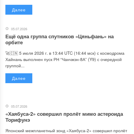
Далее
05.07.2026
Ещё одна группа спутников «Цяньфань» на
орбите
🚀🇨🇳 5 июля 2026 г. в 13:44 UTC (16:44 мск) с космодрома
Хайнань выполнен пуск РН “Чанчжэн-8А” (Y9) с очередной
группой...
Далее
05.07.2026
«Хаябуса-2» совершил пролёт мимо астероида
Торифунэ
Японский межпланетный зонд «Хаябуса-2» совершил пролёт