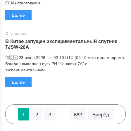
США) стартовыми...
Далее
23.06.2026
В Китае запущен экспериментальный спутник
TJSW-26A
🚀🇨🇳 23 июня 2026 г. в 02:10 UTC (05:10 мск) с космодрома
Вэньчан выполнен пуск РН “Чанчжэн-7А” с
экспериментальным...
Далее
1
2
3
662
Вперёд
…