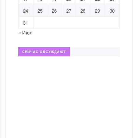
24
25
26
27
28
29
30
31
« Июл
СЕЙЧАС ОБСУЖДАЮТ