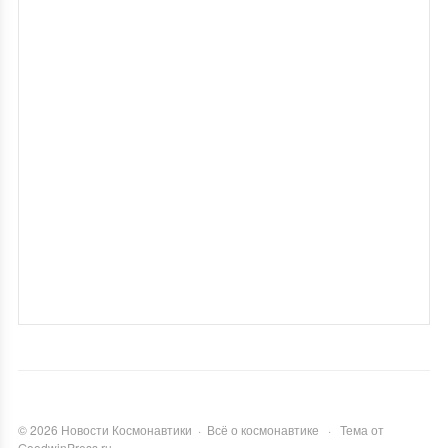
©
2026
Новости Космонавтики
·
Всё о космонавтике
·
Тема от
GoodwinPress.ru