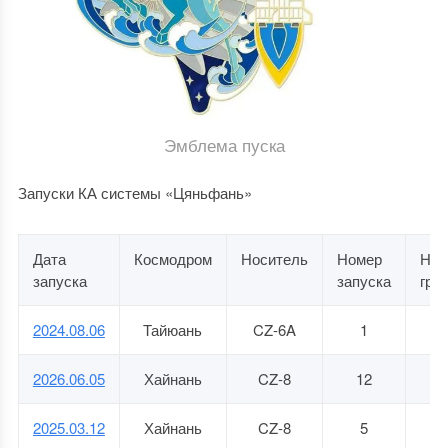
Эмблема пуска
Запуски КА системы «Цяньфань»
Дата
Космодром
Носитель
Номер
Ном
запуска
запуска
гру
2024.08.06
Тайюань
CZ-6A
1
0
2026.06.05
Хайнань
CZ-8
12
1
2025.03.12
Хайнань
CZ-8
5
04