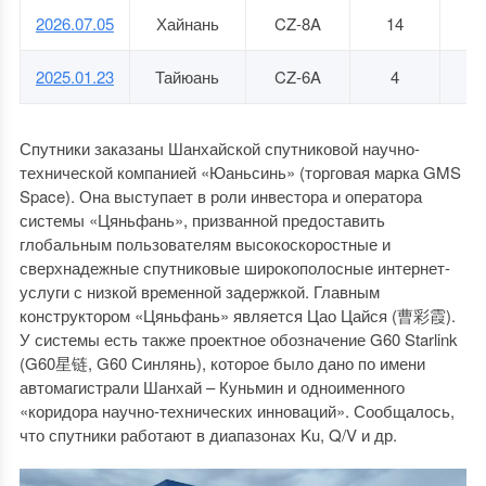
2026.07.05
Хайнань
CZ-8A
14
1
2025.01.23
Тайюань
CZ-6A
4
0
Спутники заказаны Шанхайской спутниковой научно-
технической компанией «Юаньсинь» (торговая марка GMS
Space). Она выступает в роли инвестора и оператора
системы «Цяньфань», призванной предоставить
глобальным пользователям высокоскоростные и
сверхнадежные спутниковые широкополосные интернет-
услуги с низкой временной задержкой. Главным
конструктором «Цяньфань» является Цао Цайся (曹彩霞).
У системы есть также проектное обозначение G60 Starlink
(G60星链, G60 Синлянь), которое было дано по имени
автомагистрали Шанхай – Куньмин и одноименного
«коридора научно-технических инноваций». Сообщалось,
что спутники работают в диапазонах Ku, Q/V и др.