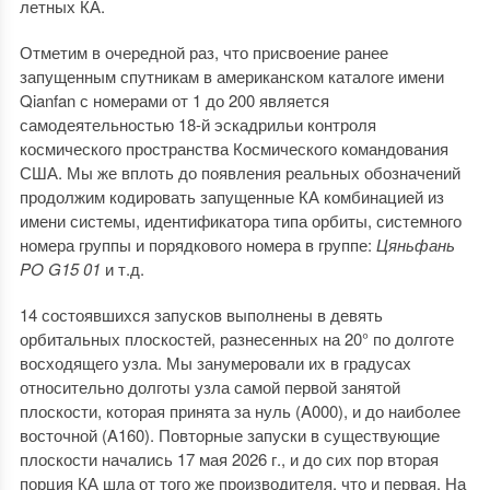
летных КА.
Отметим в очередной раз, что присвоение ранее
запущенным спутникам в американском каталоге имени
Qianfan с номерами от 1 до 200 является
самодеятельностью 18-й эскадрильи контроля
космического пространства Космического командования
США. Мы же вплоть до появления реальных обозначений
продолжим кодировать запущенные КА комбинацией из
имени системы, идентификатора типа орбиты, системного
номера группы и порядкового номера в группе:
Цяньфань
PO
G
15 01
и т.д.
14 состоявшихся запусков выполнены в девять
орбитальных плоскостей, разнесенных на 20° по долготе
восходящего узла. Мы занумеровали их в градусах
относительно долготы узла самой первой занятой
плоскости, которая принята за нуль (A000), и до наиболее
восточной (A160). Повторные запуски в существующие
плоскости начались 17 мая 2026 г., и до сих пор вторая
порция КА шла от того же производителя, что и первая. На