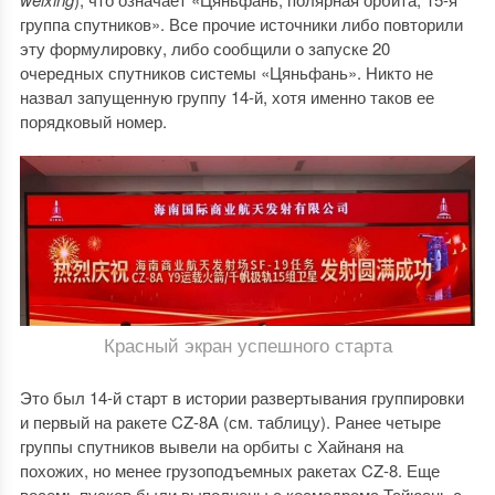
группа спутников». Все прочие источники либо повторили
эту формулировку, либо сообщили о запуске 20
очередных спутников системы «Цяньфань». Никто не
назвал запущенную группу 14-й, хотя именно таков ее
порядковый номер.
Красный экран успешного старта
Это был 14-й старт в истории развертывания группировки
и первый на ракете CZ-8A (см. таблицу). Ранее четыре
группы спутников вывели на орбиты с Хайнаня на
похожих, но менее грузоподъемных ракетах CZ-8. Еще
восемь пусков были выполнены с космодрома Тайюань с