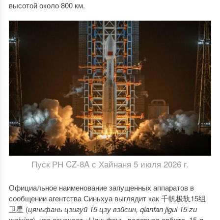
высотой около 800 км.
Пуск РН CZ-8A с Хайнаня 5 июля 2026 г.
Официальное наименование запущенных аппаратов в
сообщении агентства Синьхуа выглядит как 千帆极轨15组
卫星 (
цяньфань цзигуй 15 цзу вэйсин,
qianfan
jigui
15
zu
weixing
), что означает «Цяньфань, полярная орбита, 15-я