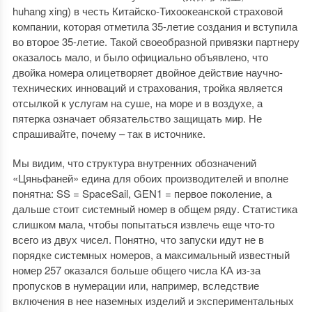
huhang xing) в честь Китайско-Тихоокеанской страховой
компании, которая отметила 35-летие создания и вступила
во второе 35-летие. Такой своеобразной привязки партнеру
оказалось мало, и было официально объявлено, что
двойка номера олицетворяет двойное действие научно-
технических инноваций и страхования, тройка является
отсылкой к услугам на суше, на море и в воздухе, а
пятерка означает обязательство защищать мир. Не
спрашивайте, почему – так в источнике.
Мы видим, что структура внутренних обозначений
«Цяньфаней» едина для обоих производителей и вполне
понятна: SS = SpaceSail, GEN1 = первое поколение, а
дальше стоит системный номер в общем ряду. Статистика
слишком мала, чтобы попытаться извлечь еще что-то
всего из двух чисел. Понятно, что запуски идут не в
порядке системных номеров, а максимальный известный
номер 257 оказался больше общего числа КА из-за
пропусков в нумерации или, например, вследствие
включения в нее наземных изделий и экспериментальных