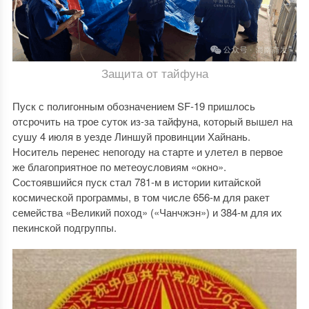
Защита от тайфуна
Пуск с полигонным обозначением SF-19 пришлось
отсрочить на трое суток из-за тайфуна, который вышел на
сушу 4 июля в уезде Линшуй провинции Хайнань.
Носитель перенес непогоду на старте и улетел в первое
же благоприятное по метеоусловиям «окно».
Состоявшийся пуск стал 781-м в истории китайской
космической программы, в том числе 656-м для ракет
семейства «Великий поход» («Чанчжэн») и 384-м для их
пекинской подгруппы.