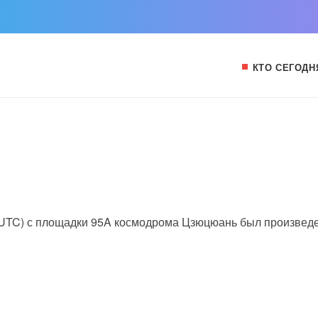
КТО СЕГОДН
15 UTC) с площадки 95A космодрома Цзюцюань был произвед