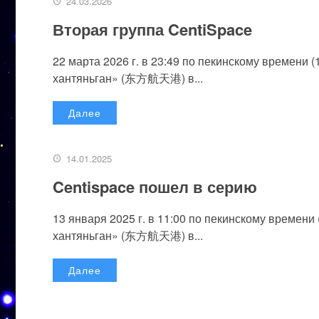
24.03.2026
Вторая группа CentiSpace
22 марта 2026 г. в 23:49 по пекинскому времени
хантяньган» (东方航天港) в...
Далее
14.01.2025
Centispace пошел в серию
13 января 2025 г. в 11:00 по пекинскому времен
хантяньган» (东方航天港) в...
Далее