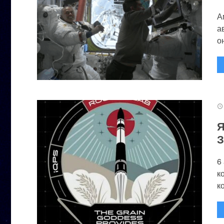
А
а
он
Я
З
6
к
к