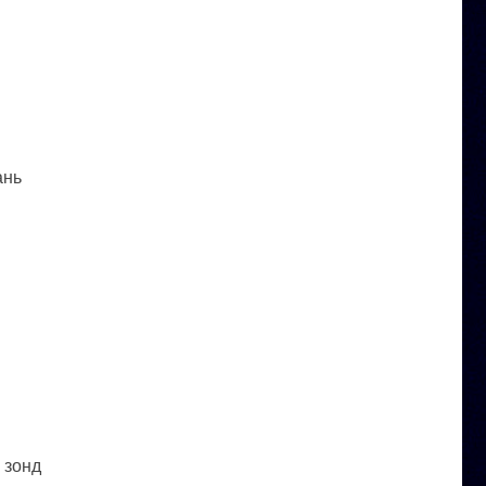
ань
 зонд