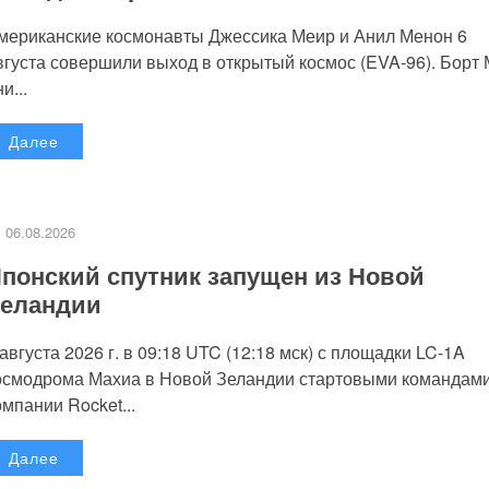
мериканские космонавты Джессика Меир и Анил Менон 6
вгуста совершили выход в открытый космос (EVA-96). Борт
и...
Далее
06.08.2026
понский спутник запущен из Новой
еландии
 августа 2026 г. в 09:18 UTC (12:18 мск) с площадки LC-1A
осмодрома Махиа в Новой Зеландии стартовыми командам
омпании Rocket...
Далее