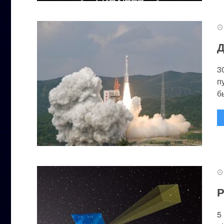
Д
3
п
бы
Р
5