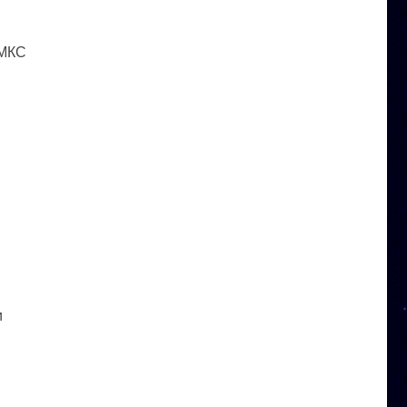
 МКС
и