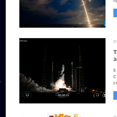
п
Т
з
5
С
с