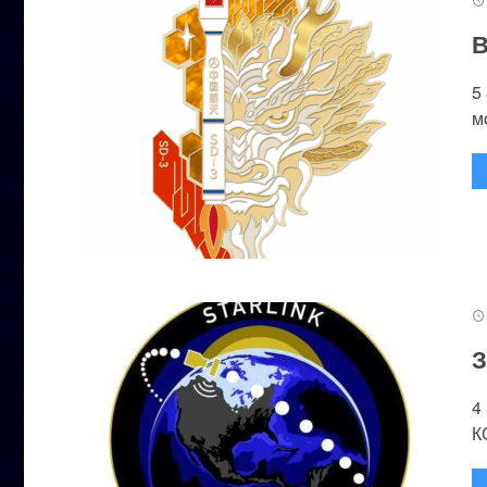
В
5
м
З
4
К