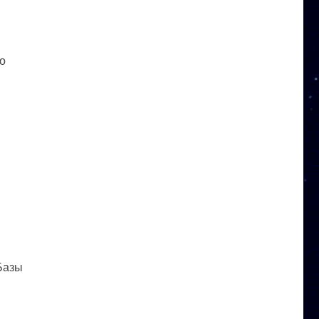
го
 Базы