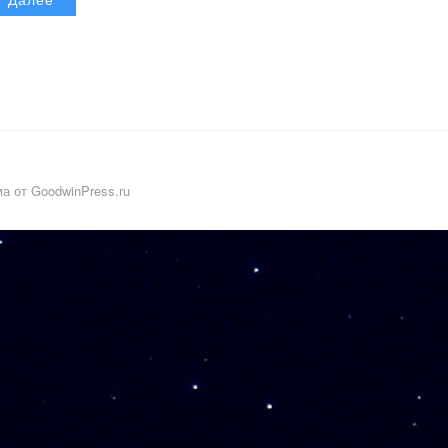
а от GoodwinPress.ru