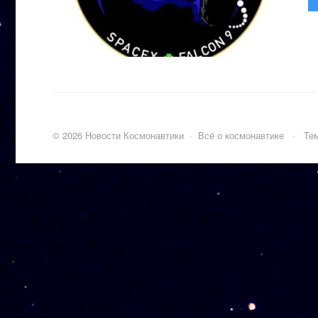
©
2026
Новости Космонавтики
·
Всё о космонавтике
·
Тем