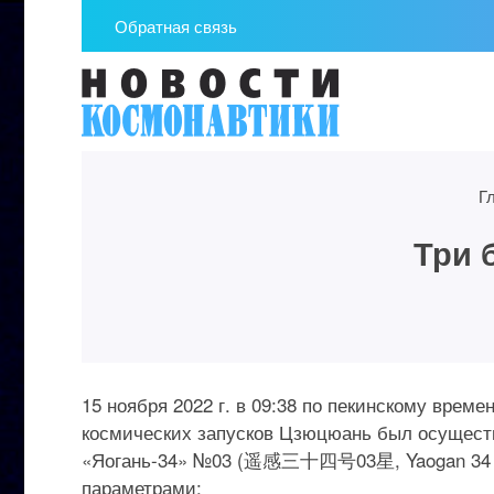
Обратная связь
Г
Три 
15 ноября 2022 г. в 09:38 по пекинскому врем
космических запусков Цзюцюань был осущест
«Яогань-34» №03 (遥感三十四号03星, Yaogan 34 03
параметрами: