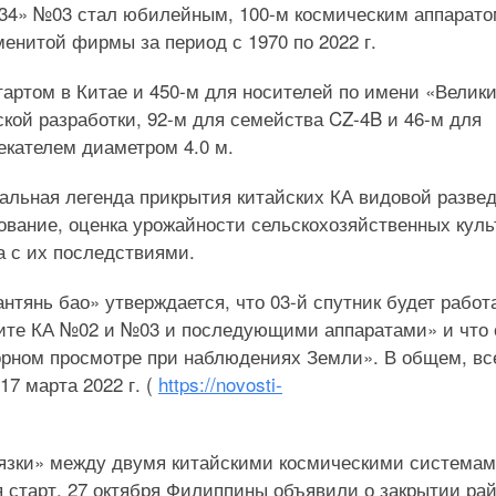
-34» №03 стал юбилейным, 100-м космическим аппарато
енитой фирмы за период с 1970 по 2022 г.
артом в Китае и 450-м для носителей по имени «Велик
ской разработки, 92-м для семейства CZ-4B и 46-м для
екателем диаметром 4.0 м.
альная легенда прикрытия китайских КА видовой развед
ование, оценка урожайности сельскохозяйственных куль
 с их последствиями.
нтянь бао» утверждается, что 03-й спутник будет работ
бите КА №02 и №03 и последующими аппаратами» и что 
орном просмотре при наблюдениях Земли». В общем, все
17 марта 2022 г. (
https://novosti-
вязки» между двумя китайскими космическими система
 старт. 27 октября Филиппины объявили о закрытии ра