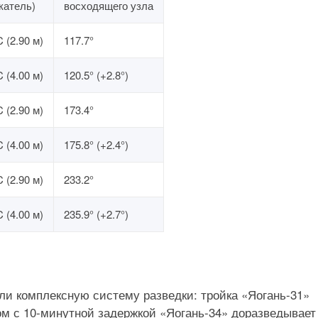
катель)
восходящего узла
 (2.90 м)
117.7°
 (4.00 м)
120.5° (+2.8°)
 (2.90 м)
173.4°
 (4.00 м)
175.8° (+2.4°)
 (2.90 м)
233.2°
 (4.00 м)
235.9° (+2.7°)
ли комплексную систему разведки: тройка «Яогань-31»
м с 10-минутной задержкой «Яогань-34» доразведывает