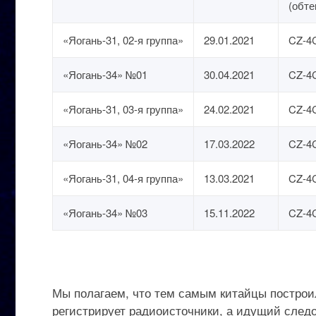
(обте
«Яогань-31, 02-я группа»
29.01.2021
CZ-4C
«Яогань-34» №01
30.04.2021
CZ-4C
«Яогань-31, 03-я группа»
24.02.2021
CZ-4C
«Яогань-34» №02
17.03.2022
CZ-4C
«Яогань-31, 04-я группа»
13.03.2021
CZ-4C
«Яогань-34» №03
15.11.2022
CZ-4C
Мы полагаем, что тем самым китайцы построи
регистрирует радиоисточники, а идущий следо