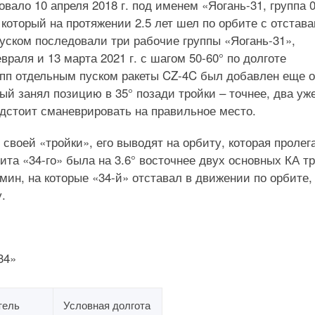
ало 10 апреля 2018 г. под именем «Яогань-31, группа 0
который на протяжении 2.5 лет шел по орбите с отстав
пуском последовали три рабочие группы «Яогань-31»,
аля и 13 марта 2021 г. с шагом 50-60° по долготе
рупп отдельным пуском ракеты CZ-4C был добавлен еще 
й занял позицию в 35° позади тройки – точнее, два уж
дстоит сманеврировать на правильное место.
воей «тройки», его выводят на орбиту, которая пролег
ита «34-го» была на 3.6° восточнее двух основных КА т
4 мин, на которые «34-й» отставал в движении по орбите,
.
34»
тель
Условная долгота