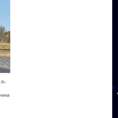
-9»
тника