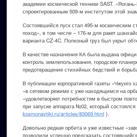
академии космической техники SAST. «Яогань
спроектированным 509-м институтом этой знам
Состоявшийся пуск стал 495-м космическим ст
поход», в том числе – 176-м для ракет шанхай
варианта CZ-4C. Полезный груз был укрыт обт
В качестве назначения КА была выдана офици
контроль землепользования, городское планир
предотвращение стихийных бедствий и борьба
В публикации корпоративной газеты «Чжунго ха
«в сетевом режиме с уже находящимся на ор
«удовлетворяет потребностям в быстром повт
при запуске аппарата №02, который состоялся 
kosmonavtiki.ru/articles/83069.html
).
Довольно редкая орбита и уже известные «за
позволили успешно предсказать состоявшийся