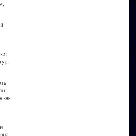
м,
ий
ки:
тур,
ать
он
 как
ми
йона