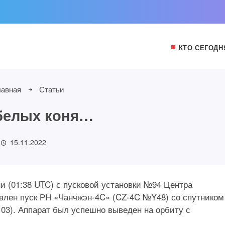
КТО СЕГОДН
лавная
Статьи
белых коня…
15.11.2022
ени (01:38 UTC) с пусковой установки №94 Центра
влен пуск РН «Чанчжэн-4C» (CZ-4C №Y48) со спутником
). Аппарат был успешно выведен на орбиту с