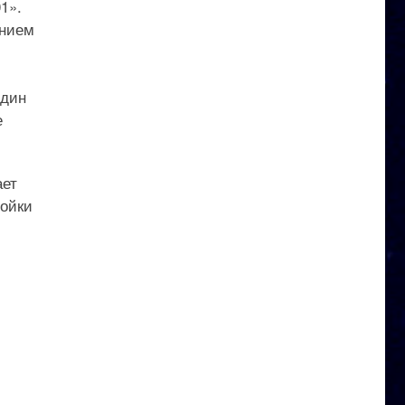
1».
анием
один
е
ает
ройки