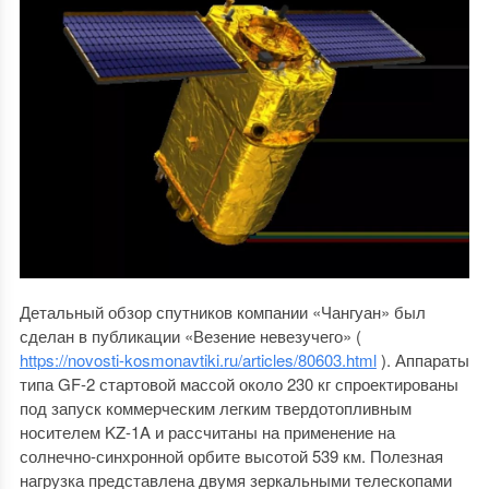
Детальный обзор спутников компании «Чангуан» был
сделан в публикации «Везение невезучего» (
https://novosti-kosmonavtiki.ru/articles/80603.html
). Аппараты
типа GF-2 стартовой массой около 230 кг спроектированы
под запуск коммерческим легким твердотопливным
носителем KZ-1A и рассчитаны на применение на
солнечно-синхронной орбите высотой 539 км. Полезная
нагрузка представлена двумя зеркальными телескопами