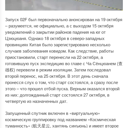
Запуск 02F был первоначально анонсирован на 19 октября
– разумеется, не официально, а с выходом 15 октября
уведомлений о закрытии районов падения на юг от
Цзюцюаня. Однако 18 октября в северо-западных
провинциях Китая было зарегистрировано несколько
случаев заболевания ковидом. Как следствие, работы
приостановили, старт перенесли на 22 октября, а
готовившую пуск экспедицию во главе с Ча Сёнцюанем (查
雄权) перевели в режим изоляции. Затем последовал
второй перенос, на 25 октября. В этот день сначала
пронесся слух о том, что старт состоялся, а сразу после
этого – что прошел отбой пуска. Верным оказался второй
из них: долгожданный старт состоялся 27 октября, в
четвертую из назначенных дат.
Запущенный спутник включен в «виртуальную»
космическую группировку под названием «Космическая
туманность» (航天星云, хантянь синъюнь) и имеет второе