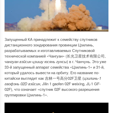
Запущенный КА принадлежит к семейству спутников
дистанционного зондирования провинции Цзилинь,
разрабатываемых и изготавливаемых Спутниковой
технической компанией «Чангуан» (长光卫星技术有限公司,
чангуан вэйсин цзишу юсянь гунсы
) в г. Чанчунь. Это уже
33-й запущенный аппарат семейства «Цзилинь-1» и 31-й,
который удалось вывести на орбиту. Его название по-
китайски выглядит как 吉林一号高分02F卫星 (
цзилинь-1
гаофэнь 02D вэйсин
, Jilin 1 gaofen 02F weixing, JL-1 GF-
02F), что означает «спутник 02F высокого разрешения
группировки Цзилинь-1».