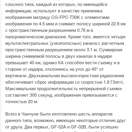
соосного типа, каждый из которых, по имеющейся
информации, использует в качестве приемника
изображения матрицу CG-FPC-T30K с элементами
изображения по 4.5 мкм и снимает полосу шириной 22.8 км
с пространственным разрешением 0.76 м в
панхроматическом диапазоне. Кроме того, имеется четыре
мультиспектральных (узкополосных) канала с расчетным
пространственным разрешением около 3.1 м. Суммарная
ширина снимаемой полосы в двух каналах в надире
превышает 40 км, однако КА способен вести съемку и в
стороне от надира, отклоняясь на угол до 45° от
вертикали. Двухканальная высокоскоростная радиолиния
обеспечивает сброс информации со скоростью 1.8 Гбит/с.
Максимальная продолжительность непрерывной съемки
составляет 300 секунд, изображения привязываются с
точностью 20 м.
Всего в Чанчуне было изготовлено шесть аппаратов
данного типа, возможно, имеющих некоторые отличия друг
от друга. Два первых, GF-02A и GF-02B, были успешно