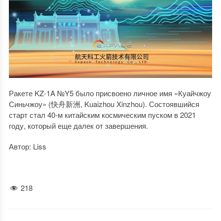
Ракете KZ-1A №Y5 было присвоено личное имя «Куайчжоу
Синьчжоу» (快舟新洲, Kuaizhou Xinzhou). Состоявшийся
старт стал 40-м китайским космическим пуском в 2021
году, который еще далек от завершения.
Автор: Liss
218