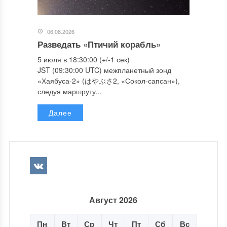
06.08.2026
Разведать «Птичий корабль»
5 июля в 18:30:00 (+/-1 сек)
JST (09:30:00 UTC) межпланетный зонд
«Хаябуса-2» (はやぶさ2, «Сокол-сапсан»),
следуя маршруту...
Далее
Август 2026
Пн
Вт
Ср
Чт
Пт
Сб
Вс