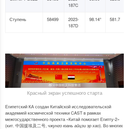
187C
Ступень
58499
2023-
98.14°
581.7
187D
Красный экран успешного старта
Египетский КА создан Китайской исследовательской
академией космической техники CAST в рамках
межгосударственного проекта «Китай помогает Египту-2»
(кит. 中国援埃及二号,
чжунго юань айцзи эр хао
). Во многих