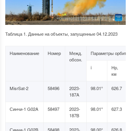
Таблица 1. Данные на объекты, запущенные 04.12.2023
Наименование
Номер
Межд.
Параметры орбиты
обозн.
i
Hp,
км
MisrSat-2
58496
2023-
98.01°
626.7
187A
Синчи-1 G02A
58497
2023-
98.01°
627.3
187B
Синчи-1 G02B
58498
2023-
98.00°
626.8