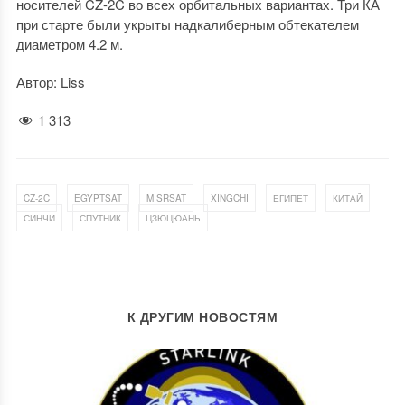
носителей CZ-2C во всех орбитальных вариантах. Три КА
при старте были укрыты надкалиберным обтекателем
диаметром 4.2 м.
Автор: Liss
1 313
,
,
,
,
,
,
CZ-2C
EGYPTSAT
MISRSAT
XINGCHI
ЕГИПЕТ
КИТАЙ
,
,
СИНЧИ
СПУТНИК
ЦЗЮЦЮАНЬ
К ДРУГИМ НОВОСТЯМ