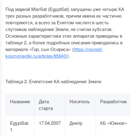
Под маркой MisrSat (EgyptSat) запущены уже четыре КА
трех разных разработчиков, причем имена их частично
повторяются, а всего за Египтом числится шесть
спутников наблюдения Земли, не считая кубсатов.
Основные характеристики этих аппаратов приведены в
таблице 2, а более подробные описания приводились в
материале «Гор, сын Осириса» (
https://novosti-
kosmonavtiki.ru/articles/85643/
).
Таблица 2. Египетские КА наблюдения Земли
Название
Дата
Носитель
Разработчик
старта
EgyptSat
17.04.2007
Днепр
КБ «Южное»
1