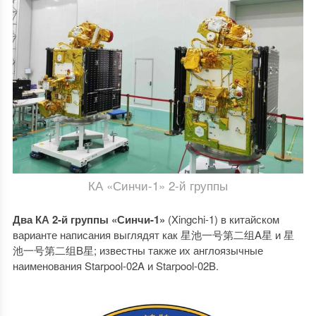
КА «Синчи-1» 2-й группы
Два КА 2-й группы «Синчи-1»
(Xingchi-1) в китайском
варианте написания выглядят как 星池一号第二组A星 и 星
池一号第二组B星; известны также их англоязычные
наименования Starpool-02A и Starpool-02B.