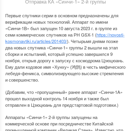
Отправка КА «Синчи-1» 2-й группы
Первые спутники серии в основном предназначены для
верификации новых технологий. Аппарат по имени
«Синчи-1B» был запущен 10 августа 2023 г. в группе из
семи коммерческих спутников на РН GSX-1 (
https://novosti-
kosmonavtiki.ru/articles/201403/
). Четырьмя днями позже
два новых спутника «Синчи-1» группы 2 вышли на этап
сборки и испытаний, который успешно завершился 9
ноября, открыв дорогу к запуску с космодрома Цзюцюань.
Ему дали кодовое имя «Хунху» (鸿鹄) в честь мифического
лебедя-феникса, символизирующего высокие стремления
и совершенство.
(Добавим, что «пропущенный» ранее аппарат «Синчи-1A»
прошел выходной контроль 14 ноября и также был
отправлен в Цзюцюань для предстартовой подготовки.)
Аппараты «Синчи-1» 2-й группы запущены на
коммерческой основе при посредничестве Китайской
промышленной компании «Великая Стена». Известно, что