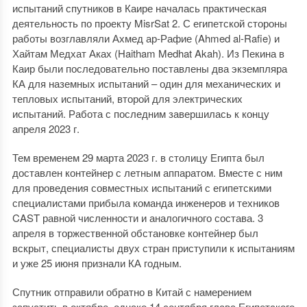
испытаний спутников в Каире началась практическая
деятельность по проекту MisrSat 2. С египетской стороны
работы возглавляли Ахмед ар-Рафие (Ahmed al-Rafie) и
Хайтам Медхат Аках (Haitham Medhat Akah). Из Пекина в
Каир были последовательно поставлены два экземпляра
КА для наземных испытаний – один для механических и
тепловых испытаний, второй для электрических
испытаний. Работа с последним завершилась к концу
апреля 2023 г.
Тем временем 29 марта 2023 г. в столицу Египта был
доставлен контейнер с летным аппаратом. Вместе с ним
для проведения совместных испытаний с египетскими
специалистами прибыла команда инженеров и техников
CAST равной численности и аналогичного состава. 3
апреля в торжественной обстановке контейнер был
вскрыт, специалисты двух стран приступили к испытаниям
и уже 25 июня признали КА годным.
Спутник отправили обратно в Китай с намерением
запустить в октябре, однако 14 сентября глава Египетского