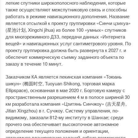
легкие спутники широкополосного наблюдения, которые
также осуществляют межспутниковую связь и способны
работать в режиме навигационного дополнения. Название
является отсылкой к проекту группировки «Синчи цзихуа»
(星池计划, Xingchi jihua) из более 100 «умных» спутников
для многорежимного ДЗЗ, передачи данных «Интернета
вещей» и навигационных услуг сантиметрового уровня. По
проекту группировка должна быть развернута к 2027 г. и
обеспечит коммерческую съемку заданного объекта по
заказу в течение 10 минут.
Заказчиком КА является пекинская компания «Тоюань
шикун» (椭圆时空, Tuoyuan Shikong, торговая марка
Ellipspace), основанная в мае 2020 г. Бортовую камеру с
пространственным разрешением 4 м в полосе шириной 30
км разработала компания «Цзитянь Синчжоу» (吉天星舟,
Jitian Xingzhou) в г. Сучжоу. Систему управления, по-
видимому, заказали 812-му институту в Шанхае; среди
прочего она обеспечивает высокоточное автономное
определение текущего положения и ориентации,
автономное планирование заданий, гибкие возможности