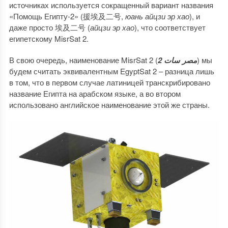
источниках используется сокращенный вариант названия
«Помощь Египту-2» (援埃及二号,
юань айцзи эр хао
), и
даже просто 埃及二号 (
айцзи
эр хао
), что соответствует
египетскому MisrSat 2.
В свою очередь, наименование MisrSat 2 (
مصر سات 2
) мы
будем считать эквивалентным EgyptSat 2 – разница лишь
в том, что в первом случае латиницей транскрибировано
название Египта на арабском языке, а во втором
использовано английское наименование этой же страны.