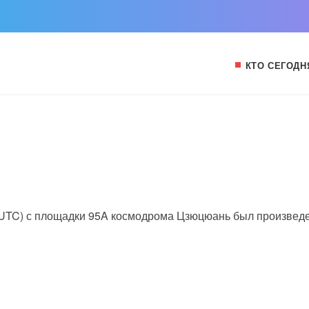
КТО СЕГОДН
15 UTC) с площадки 95A космодрома Цзюцюань был произвед