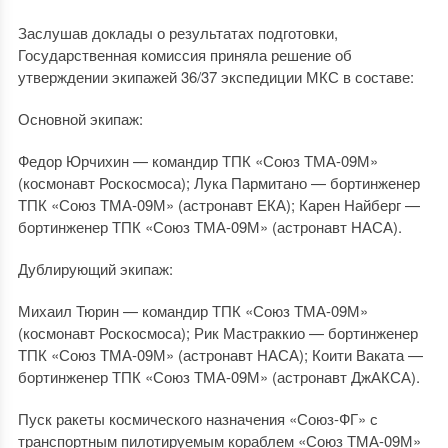
Заслушав доклады о результатах подготовки,
Государственная комиссия приняла решение об
утверждении экипажей 36/37 экспедиции МКС в составе:
Основной экипаж:
Федор Юрчихин — командир ТПК «Союз ТМА-09М»
(космонавт Роскосмоса); Лука Пармитано — бортинженер
ТПК «Союз ТМА-09М» (астронавт ЕКА); Карен Найберг —
бортинженер ТПК «Союз ТМА-09М» (астронавт НАСА).
Дублирующий экипаж:
Михаил Тюрин — командир ТПК «Союз ТМА-09М»
(космонавт Роскосмоса); Рик Мастраккио — бортинженер
ТПК «Союз ТМА-09М» (астронавт НАСА); Коити Ваката —
бортинженер ТПК «Союз ТМА-09М» (астронавт ДжАКСА).
Пуск ракеты космического назначения «Союз-ФГ» с
транспортным пилотируемым кораблем «Союз ТМА-09М»