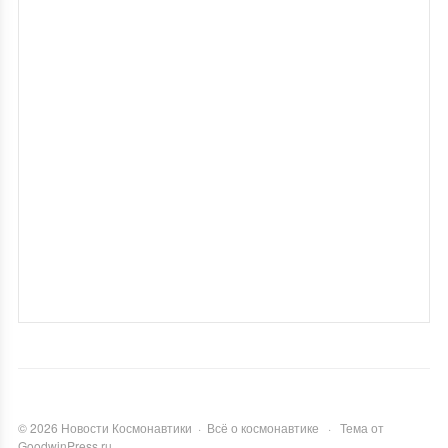
©
2026
Новости Космонавтики
·
Всё о космонавтике
·
Тема от
GoodwinPress.ru