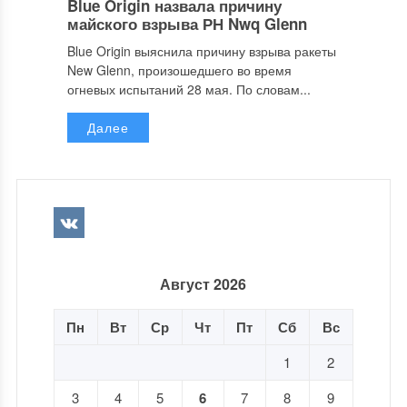
Blue Origin назвала причину
майского взрыва РН Nwq Glenn
Blue Origin выяснила причину взрыва ракеты
New Glenn, произошедшего во время
огневых испытаний 28 мая. По словам...
Далее
Август 2026
Пн
Вт
Ср
Чт
Пт
Сб
Вс
1
2
3
4
5
6
7
8
9