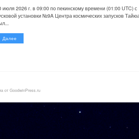
0 июля 2026 г. в 09:00 по пекинскому времени (01:00 UTC) с
усковой установки №9A Центра космических запусков Тайю
л...
Далее
а от GoodwinPress.ru