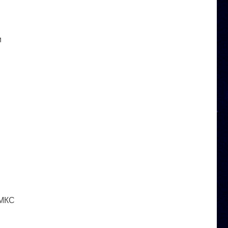
и
 МКС