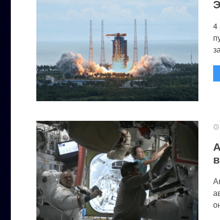
Э
4
п
за
А
в
А
а
он