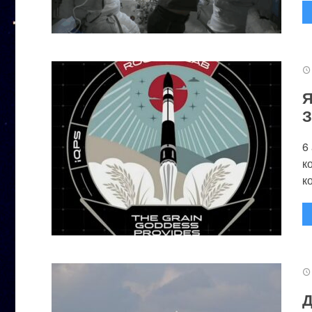
Я
З
6
к
к
Д