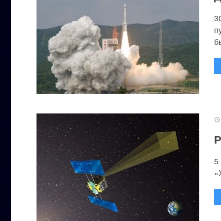
3
п
бы
Р
5
«