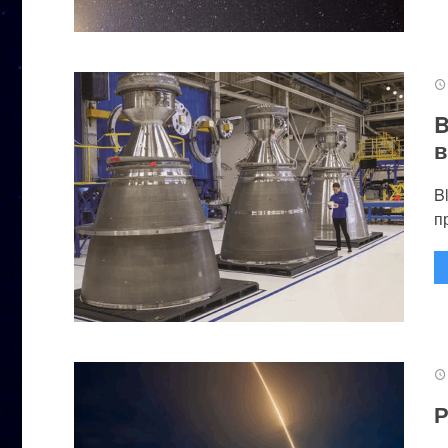
B
в
B
п
Р