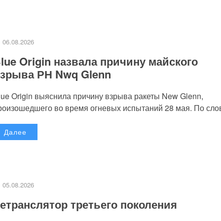
06.08.2026
lue Origin назвала причину майского
зрыва РН Nwq Glenn
lue Origin выяснила причину взрыва ракеты New Glenn,
роизошедшего во время огневых испытаний 28 мая. По слов
Далее
05.08.2026
етранслятор третьего поколения