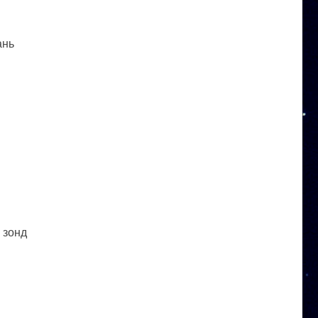
ань
 зонд