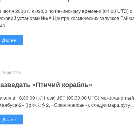
0 июля 2026 г. в 09:00 по пекинскому времени (01:00 UTC) с
усковой установки №9A Центра космических запусков Тайю
л...
Далее
06.08.2026
азведать «Птичий корабль»
 июля в 18:30:00 (+/-1 сек) JST (09:30:00 UTC) межпланетный
Хаябуса-2» (はやぶさ2, «Сокол-сапсан»), следуя маршруту...
Далее