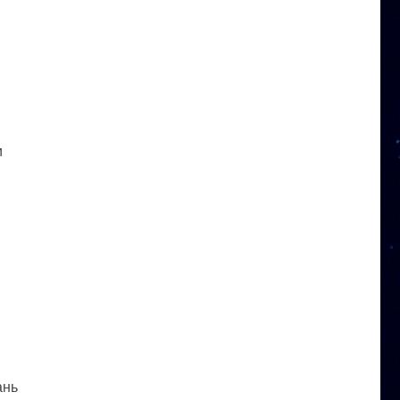
и
ань