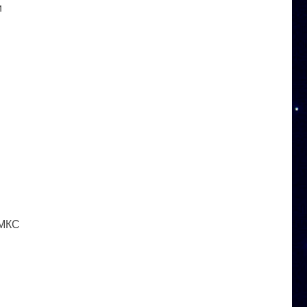
и
 МКС