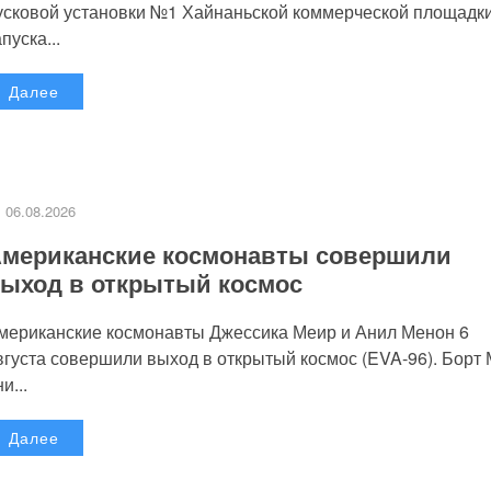
усковой установки №1 Хайнаньской коммерческой площадк
пуска...
Далее
06.08.2026
мериканские космонавты совершили
ыход в открытый космос
мериканские космонавты Джессика Меир и Анил Менон 6
вгуста совершили выход в открытый космос (EVA-96). Борт
и...
Далее