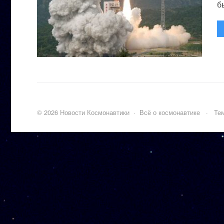
бы
©
2026
Новости Космонавтики
·
Всё о космонавтике
·
Тем