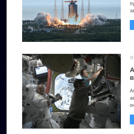
п
за
А
в
А
а
он