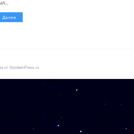
л...
Далее
а от GoodwinPress.ru