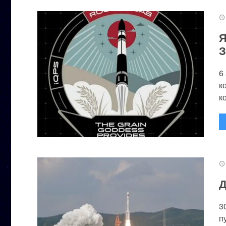
Я
З
6
к
к
Д
3
п