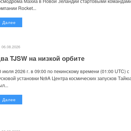
осмодрома Махиа в Новой Зеландии стартовыми командам
омпании Rocket...
Далее
06.08.2026
ва TJSW на низкой орбите
0 июля 2026 г. в 09:00 по пекинскому времени (01:00 UTC) с
усковой установки №9A Центра космических запусков Тайю
л...
Далее