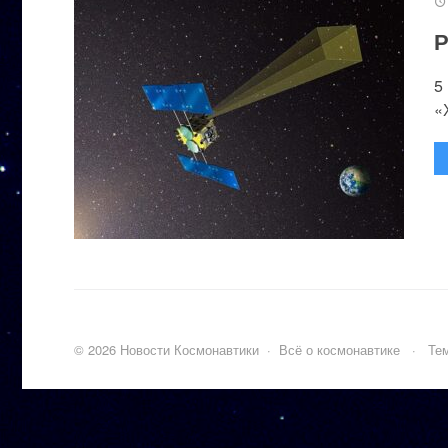
Р
5
«
©
2026
Новости Космонавтики
·
Всё о космонавтике
·
Тем