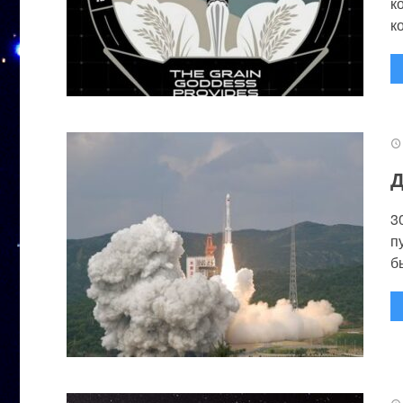
к
к
Д
3
п
бы