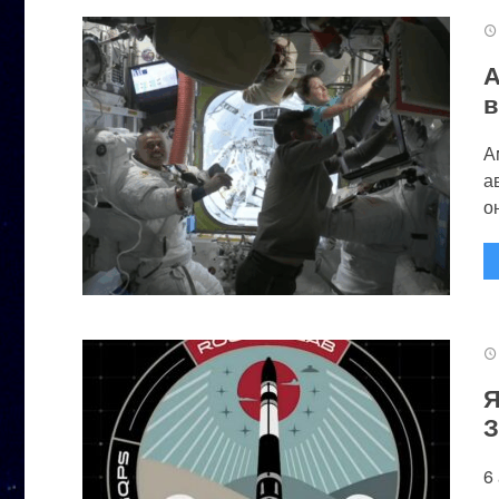
А
в
А
а
он
Я
З
6