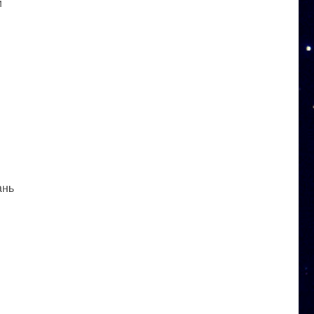
и
ань