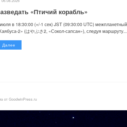
06.08.2026
азведать «Птичий корабль»
 июля в 18:30:00 (+/-1 сек) JST (09:30:00 UTC) межпланетный
Хаябуса-2» (はやぶさ2, «Сокол-сапсан»), следуя маршруту...
Далее
а от GoodwinPress.ru