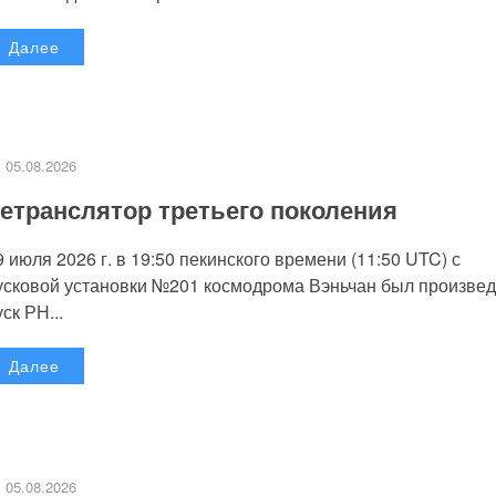
Далее
05.08.2026
етранслятор третьего поколения
9 июля 2026 г. в 19:50 пекинского времени (11:50 UTC) с
усковой установки №201 космодрома Вэньчан был произве
уск РН...
Далее
05.08.2026