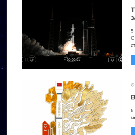
Т
з
5
С
с
В
5
м