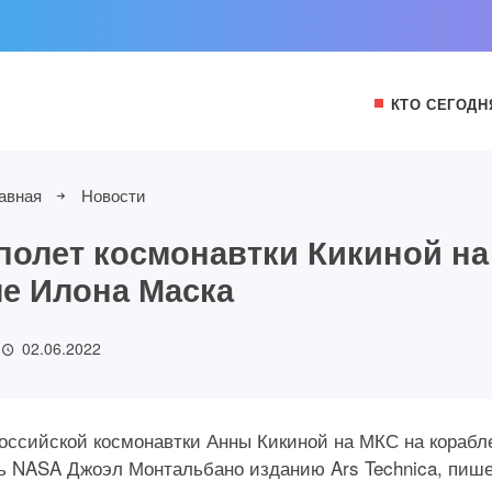
КТО СЕГОДН
авная
Новости
полет космонавтки Кикиной на
е Илона Маска
02.06.2022
оссийской космонавтки Анны Кикиной на МКС на корабл
ль NASA Джоэл Монтальбано изданию Ars Technica, пиш