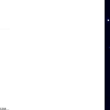
ам...