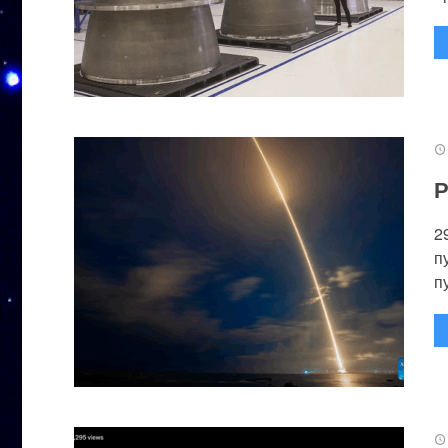
Р
2
п
п