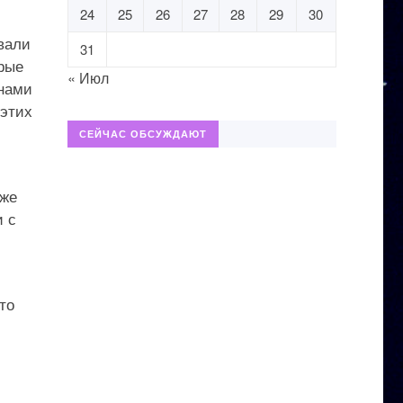
24
25
26
27
28
29
30
вали
31
рые
« Июл
анами
 этих
СЕЙЧАС ОБСУЖДАЮТ
 же
и с
то