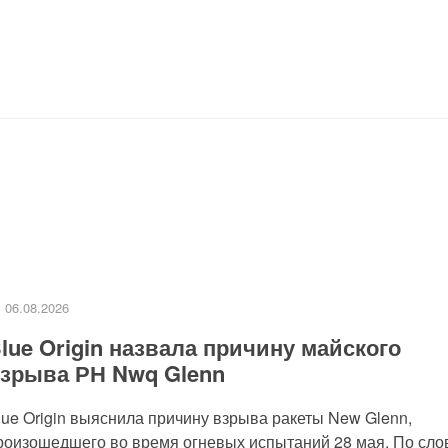
06.08.2026
lue Origin назвала причину майского
зрыва РН Nwq Glenn
lue Origin выяснила причину взрыва ракеты New Glenn,
роизошедшего во время огневых испытаний 28 мая. По слов