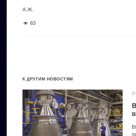
А.Ж.
63
К ДРУГИМ НОВОСТЯМ
B
в
B
п