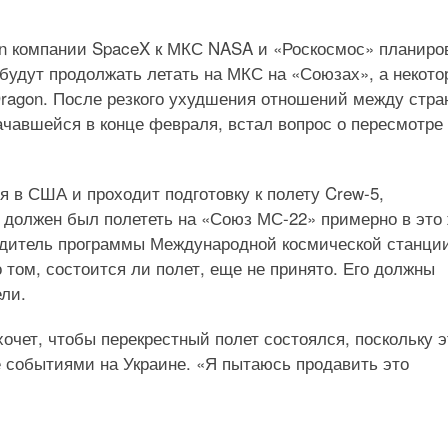
on компании SpaceX к МКС NASA и «Роскосмос» планиро
будут продолжать летать на МКС на «Союзах», а некото
ragon. После резкого ухудшения отношений между стр
ачавшейся в конце февраля, встал вопрос о пересмотре
я в США и проходит подготовку к полету Crew-5,
 должен был полететь на «Союз МС-22» примерно в это
одитель программы Международной космической станци
том, состоится ли полет, еще не принято. Его должны
ли.
очет, чтобы перекрестный полет состоялся, поскольку э
е событиями на Украине. «Я пытаюсь продавить это