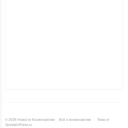
©
2026
Новости Космонавтики
·
Всё о космонавтике
·
Тема от
GoodwinPress.ru