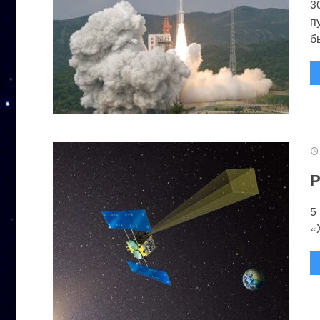
3
п
бы
Р
5
«