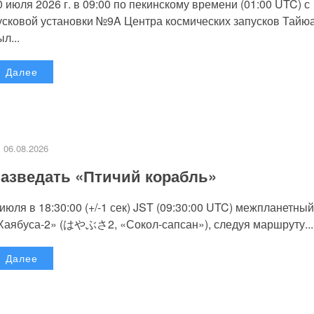
0 июля 2026 г. в 09:00 по пекинскому времени (01:00 UTC) с
усковой установки №9A Центра космических запусков Тайю
л...
Далее
06.08.2026
азведать «Птичий корабль»
 июля в 18:30:00 (+/-1 сек) JST (09:30:00 UTC) межпланетный
Хаябуса-2» (はやぶさ2, «Сокол-сапсан»), следуя маршруту...
Далее