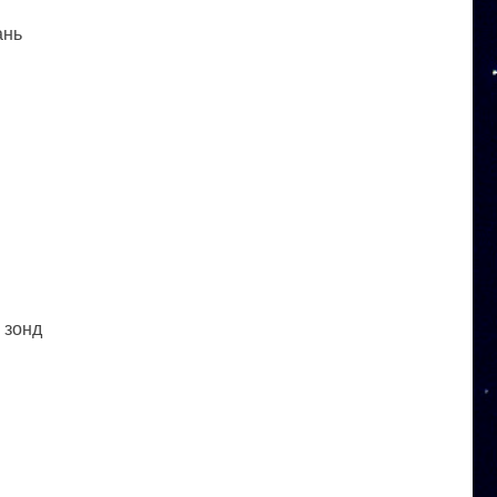
ань
 зонд