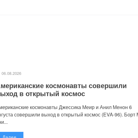
06.08.2026
мериканские космонавты совершили
ыход в открытый космос
мериканские космонавты Джессика Меир и Анил Менон 6
вгуста совершили выход в открытый космос (EVA-96). Борт
и...
Далее