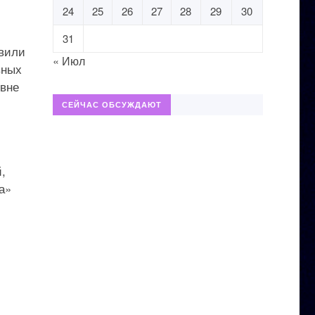
24
25
26
27
28
29
30
31
овили
« Июл
вных
овне
СЕЙЧАС ОБСУЖДАЮТ
,
а»
,