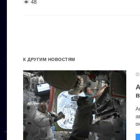
48
К ДРУГИМ НОВОСТЯМ
А
в
А
а
он