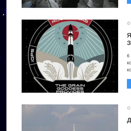
Я
З
6
к
к
Д