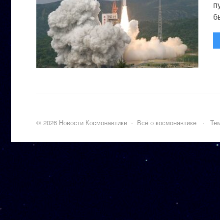
п
бы
©
2026
Новости Космонавтики
·
Всё о космонавтике
·
Тем