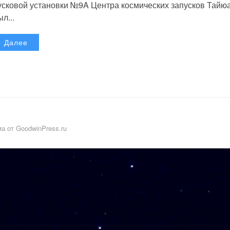
усковой установки №9A Центра космических запусков Тайю
л...
Далее
а от GoodwinPress.ru