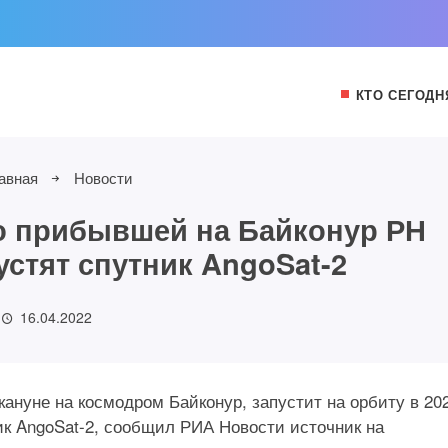
КТО СЕГОДН
авная
Новости
ю прибывшей на Байконур РН
устят спутник AngoSat-2
16.04.2022
кануне на космодром Байконур, запустит на орбиту в 20
ик AngoSat-2, сообщил РИА Новости источник на