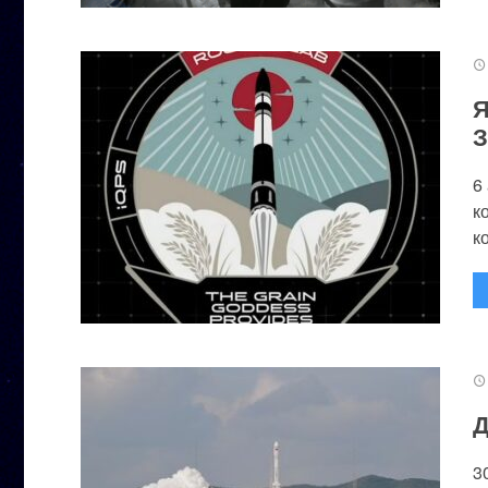
Я
З
6
к
к
Д
3