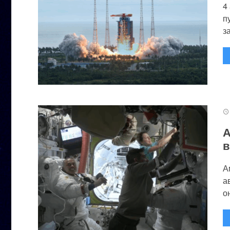
4
п
за
А
в
А
а
он