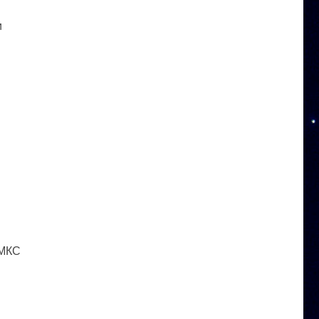
и
 МКС