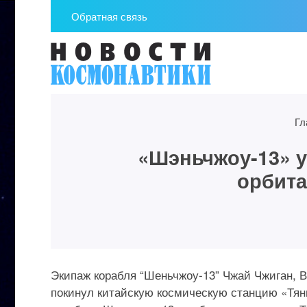
Обратная связь
Гл
«Шэньчжоу-13» у
орбита
Экипаж корабля “Шеньчжоу-13” Чжай Чжиган, В
покинул китайскую космическую станцию «Тян