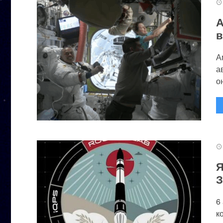
А
в
А
а
он
Я
З
6
к