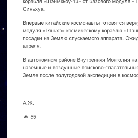
корабля «Шэньчжоу-13» от базового модуля «Т
Синьхуа.
Впервые китайские космонавты готовятся вер
модуля «Тяньхэ» космическому кораблю «Шэньч
посадки на Землю спускаемого аппарата. Ожид
апреля.
В автономном районе Внутренняя Монголия на
наземные и воздушные поисково-спасательные 
Земле после полугодовой экспедиции в космос
А.Ж.
55