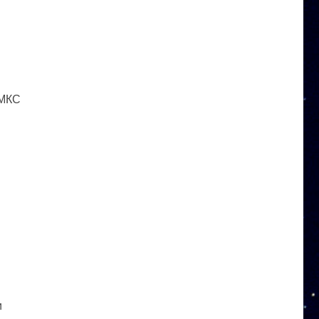
 МКС
и