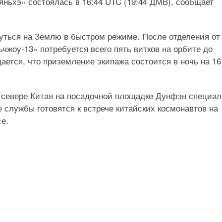
яньхэ» состоялась в 16:44 UTC (19:44 ДМВ), сообщает
нуться на Землю в быстром режиме. После отделения от
жоу-13» потребуется всего пять витков на орбите до
ается, что приземление экипажа состоится в ночь на 16
 севере Китая на посадочной площадке Дунфэн специа
службы готовятся к встрече китайских космонавтов на
е.