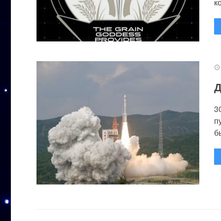
к
Д
3
п
бы