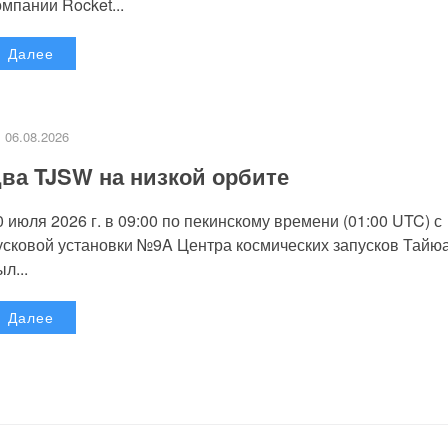
омпании Rocket...
Далее
06.08.2026
ва TJSW на низкой орбите
0 июля 2026 г. в 09:00 по пекинскому времени (01:00 UTC) с
усковой установки №9A Центра космических запусков Тайю
л...
Далее