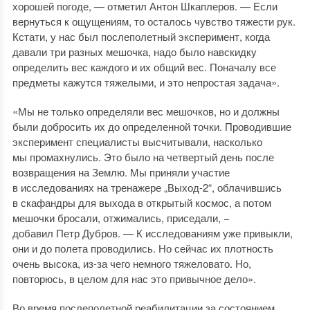
хорошей погоде, — отметил Антон Шкаплеров. — Если
вернуться к ощущениям, то осталось чувство тяжести рук.
Кстати, у нас был послеполетный эксперимент, когда
давали три разных мешочка, надо было навскидку
определить вес каждого и их общий вес. Поначалу все
предметы кажутся тяжелыми, и это непростая задача».
«Мы не только определяли вес мешочков, но и должны
были добросить их до определенной точки. Проводившие
эксперимент специалисты высчитывали, насколько
мы промахнулись. Это было на четвертый день после
возвращения на Землю. Мы приняли участие
в исследованиях на тренажере „Выход-2“, облачившись
в скафандры для выхода в открытый космос, а потом
мешочки бросали, отжимались, приседали, −
добавил Петр Дубров. — К исследованиям уже привыкли,
они и до полета проводились. Но сейчас их плотность
очень высока, из-за чего немного тяжеловато. Но,
повторюсь, в целом для нас это привычное дело».
Во время послеполетной реабилитации за состоянием