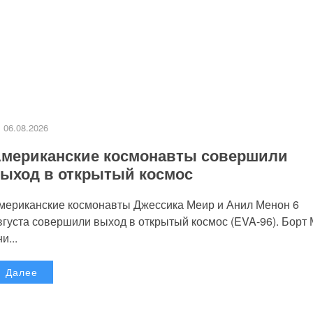
06.08.2026
мериканские космонавты совершили
ыход в открытый космос
мериканские космонавты Джессика Меир и Анил Менон 6
вгуста совершили выход в открытый космос (EVA-96). Борт
и...
Далее