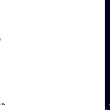
и
ань