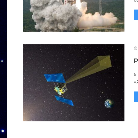
Р
5
«