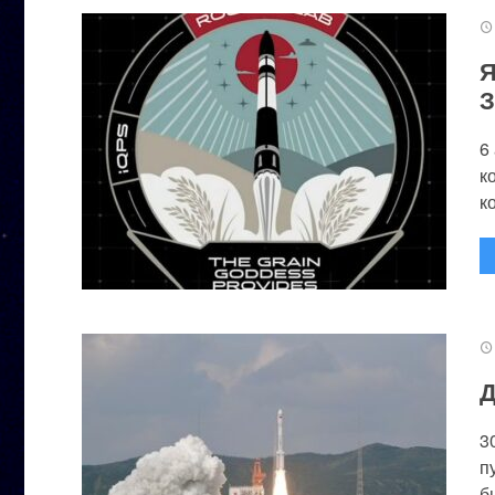
Я
З
6
к
к
Д
3
п
бы