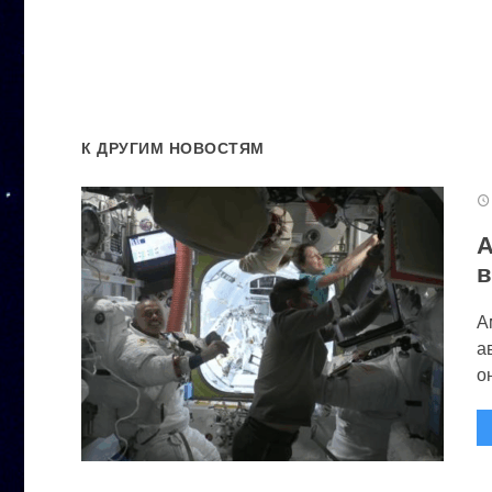
К ДРУГИМ НОВОСТЯМ
А
в
А
а
он