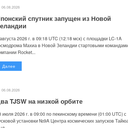
06.08.2026
понский спутник запущен из Новой
еландии
 августа 2026 г. в 09:18 UTC (12:18 мск) с площадки LC-1A
осмодрома Махиа в Новой Зеландии стартовыми командам
омпании Rocket...
Далее
06.08.2026
ва TJSW на низкой орбите
0 июля 2026 г. в 09:00 по пекинскому времени (01:00 UTC) с
усковой установки №9A Центра космических запусков Тайю
л...