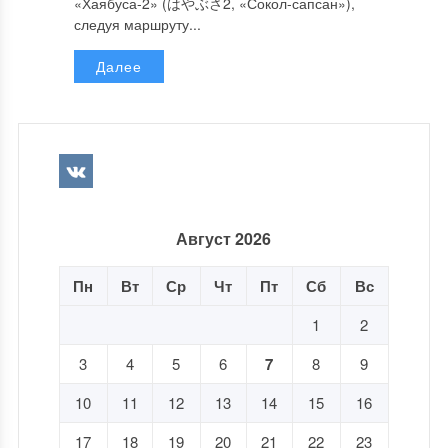
«Хаябуса-2» (はやぶさ2, «Сокол-сапсан»),
следуя маршруту...
Далее
Август 2026
Пн
Вт
Ср
Чт
Пт
Сб
Вс
1
2
3
4
5
6
7
8
9
10
11
12
13
14
15
16
17
18
19
20
21
22
23