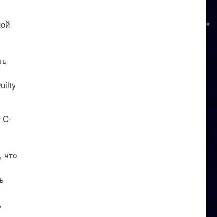
ной
ть
ilty
 C-
, что
ь
,