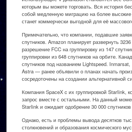
которым вы можете торговать. Вся история бе
собой медленную миграцию на более высокие 
станет коммерчески выгодной для её массовог
Примечательно, что компании, подавшие заяв
спутников. Amazon планирует развернуть 3236 с
разрешение FCC на группировку из 147 спутни
группировки из 648 спутников на орбите. Канад
спутников под названием Lightspeed. Inmarsat,
Astra — ранее объявили о планах начать прои
сосредоточены на создании альтернативной с
Компания SpaceX c их группировкой Starlink, к
запрос вместе с остальными. На данный момен
Starlink и ожидает одобрение 30 000 спутников
Однако, есть и проблемы вывода десятков тыс
столкновений и образования космического мус