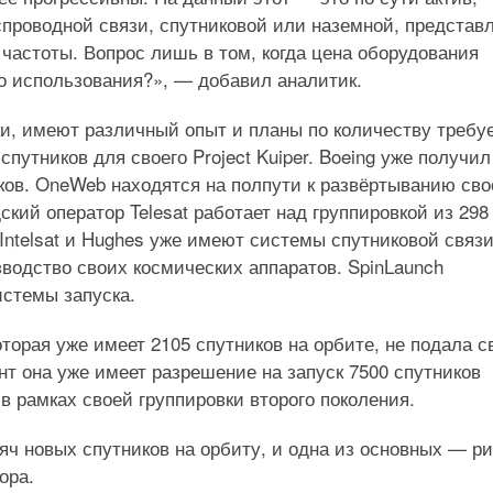
спроводной связи, спутниковой или наземной, представ
частоты. Вопрос лишь в том, когда цена оборудования
о использования?», — добавил аналитик.
ки, имеют различный опыт и планы по количеству треб
путников для своего Project Kuiper. Boeing уже получил
ков. OneWeb находятся на полпути к развёртыванию сво
ский оператор Telesat работает над группировкой из 298
 Intelsat и Hughes уже имеют системы спутниковой связи
зводство своих космических аппаратов. SpinLaunch
истемы запуска.
оторая уже имеет 2105 спутников на орбите, не подала с
т она уже имеет разрешение на запуск 7500 спутников
 в рамках своей группировки второго поколения.
яч новых спутников на орбиту, и одна из основных — ри
ора.