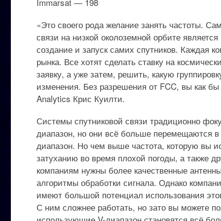
Immarsat — 198
«Это своего рода желание занять частоты. С
связи на низкой околоземной орбите является 
создание и запуск самих спутников. Каждая ко
рынка. Все хотят сделать ставку на космическ
заявку, а уже затем, решить, какую группиров
изменения. Без разрешения от FCC, вы как бы 
Analytics Крис Куилти.
Системы спутниковой связи традиционно фокус
диапазон, но они всё больше перемещаются в с
диапазон. Но чем выше частота, которую вы 
затуханию во время плохой погоды, а также др
компаниям нужны более качественные антенн
алгоритмы обработки сигнала. Однако компани
имеют большой потенциал использования этог
С ним сложнее работать, но зато вы можете п
использующие V-диапазон становятся всё боле