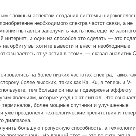
амым сложным аспектом создания системы широкополос
приобретение необходимого спектра частот связи, а не
мпания пытается заполучить часть пока ещё не занятого
ий интернет, и один из способов это сделать — это пода
ку на орбиту вы хотите вывести и внести необходимые
отказываетесь от участия в этом», — сказал аналитик Qu
ировались на более низких частотах спектра, таких как
торону более высоких, таких как Ka, Ku, а теперь и V-
используете, тем больше сигналы подвержены эффекту
угим явлениям, которые ухудшают сигнал. Это означает
ы терминалов, более мощные спутники и улучшенные
и уже преодолели технологические препятствия и тепер
о диапазона.
олучить большую пропускную способность, а технологии
е прогрессивны. На данный этот — это по сути актив,