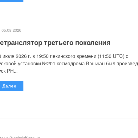
05.08.2026
етранслятор третьего поколения
9 июля 2026 г. в 19:50 пекинского времени (11:50 UTC) с
усковой установки №201 космодрома Вэньчан был произве
уск РН...
Далее
а от GoodwinPress.ru