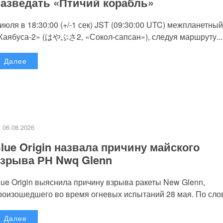
азведать «Птичий корабль»
 июля в 18:30:00 (+/-1 сек) JST (09:30:00 UTC) межпланетный
Хаябуса-2» (はやぶさ2, «Сокол-сапсан»), следуя маршруту...
Далее
06.08.2026
lue Origin назвала причину майского
зрыва РН Nwq Glenn
lue Origin выяснила причину взрыва ракеты New Glenn,
роизошедшего во время огневых испытаний 28 мая. По слов
Далее