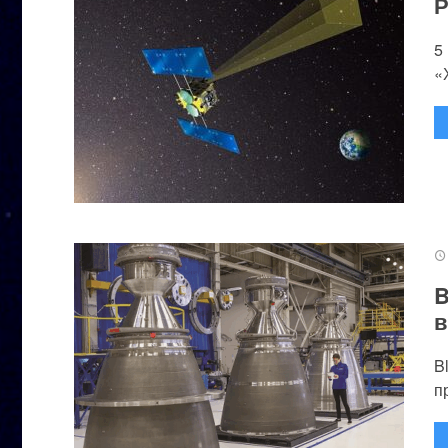
Р
5
«
B
в
B
п