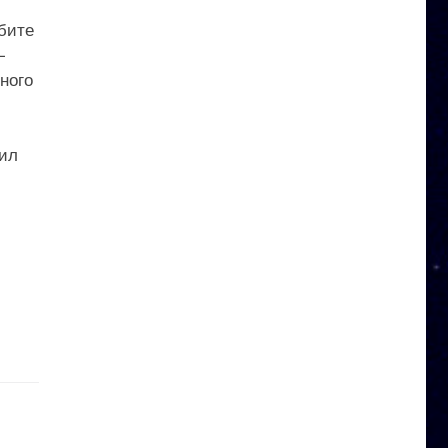
бите
—
ного
дил