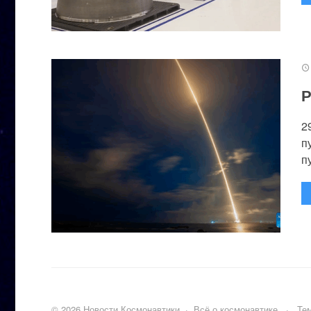
Р
2
п
п
©
2026
Новости Космонавтики
·
Всё о космонавтике
·
Тем