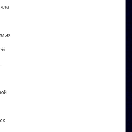
ляла
уемых
ей
.
вой
ск