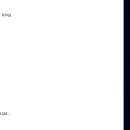
 зонд
ам...