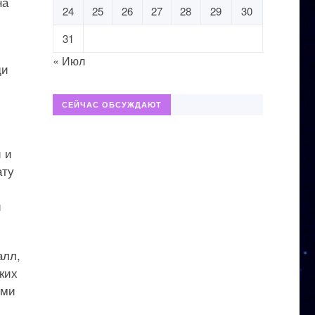
на
24
25
26
27
28
29
30
31
« Июл
щи
СЕЙЧАС ОБСУЖДАЮТ
 и
ату
и
алл,
ких
ыми