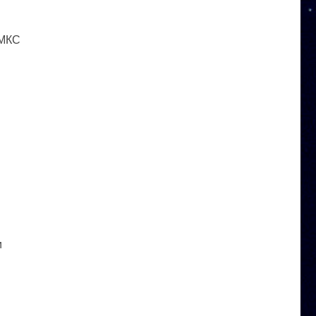
 МКС
и