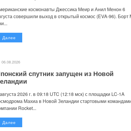
мериканские космонавты Джессика Меир и Анил Менон 6
вгуста совершили выход в открытый космос (EVA-96). Борт
и...
Далее
06.08.2026
понский спутник запущен из Новой
еландии
 августа 2026 г. в 09:18 UTC (12:18 мск) с площадки LC-1A
осмодрома Махиа в Новой Зеландии стартовыми командам
омпании Rocket...
Далее