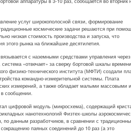
ртовой аппаратуры в 3-10 раз, сообщается во вторник 
авление услуг широкополосной связи, формирование
е традиционные космические задачи решаются при помо
ьно низкая стоимость производства и запуска, что
ия этого рынка на ближайшие десятилетия.
 связывается с наземными средствами управления через
 система «отвечает» за сверку бортовой шкалы времени
ого физико-технического института (МФТИ) создали пл
тройства командно-измерительной системы. Плата
ских измерений, а также обладает малыми массовыми 
 в сообщении.
тал цифровой модуль (микросхема), содержащий крист
прикладных нанотехнологий Физтех-школы аэрокосмичес
, по данным разработчиков, в сравнении с традиционн
 сокращению паяных соединений до 10 раз (а это