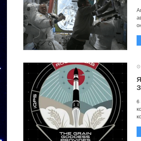
А
а
он
Я
З
6
к
к