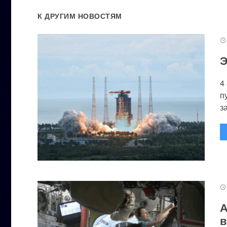
К ДРУГИМ НОВОСТЯМ
Э
4
п
за
А
в