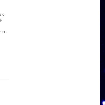
е с
ой
лять