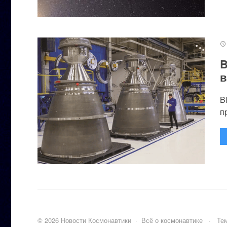
B
в
B
п
©
2026
Новости Космонавтики
·
Всё о космонавтике
·
Тем