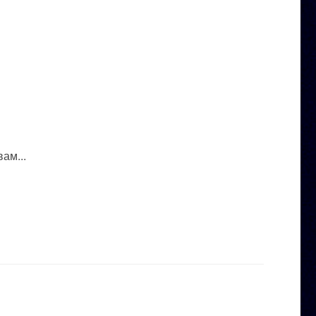
ам...