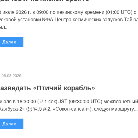
0 июля 2026 г. в 09:00 по пекинскому времени (01:00 UTC) с
усковой установки №9A Центра космических запусков Тайю
л...
Далее
06.08.2026
азведать «Птичий корабль»
 июля в 18:30:00 (+/-1 сек) JST (09:30:00 UTC) межпланетный
Хаябуса-2» (はやぶさ2, «Сокол-сапсан»), следуя маршруту...
Далее