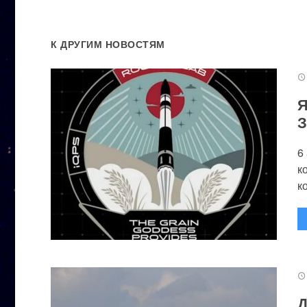
К ДРУГИМ НОВОСТЯМ
Я
З
6
к
к
Д