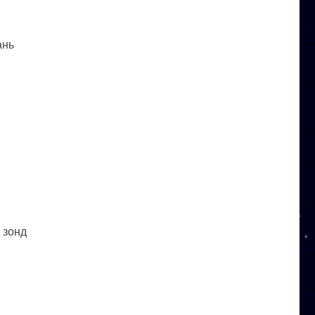
ань
 зонд