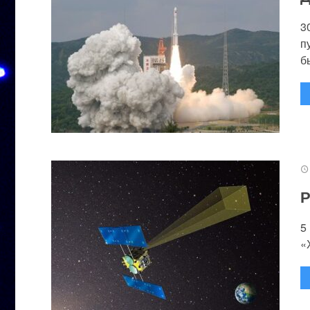
3
п
бы
Р
5
«