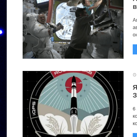
в
А
а
он
Я
З
6
к
к