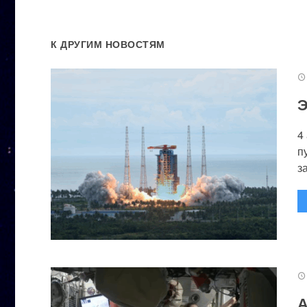
К ДРУГИМ НОВОСТЯМ
Э
4
п
за
А