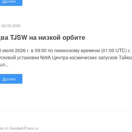
Далее
06.08.2026
ва TJSW на низкой орбите
0 июля 2026 г. в 09:00 по пекинскому времени (01:00 UTC) с
усковой установки №9A Центра космических запусков Тайю
л...
Далее
а от GoodwinPress.ru