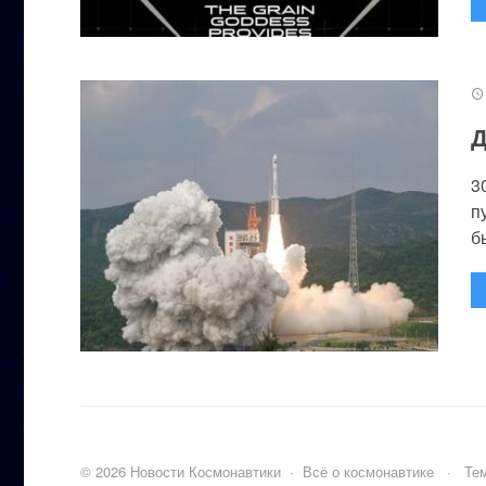
Д
3
п
бы
©
2026
Новости Космонавтики
·
Всё о космонавтике
·
Тем