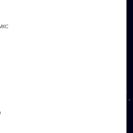
 МКС
и