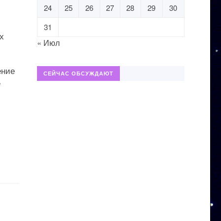
24
25
26
27
28
29
30
31
х
« Июл
ение
СЕЙЧАС ОБСУЖДАЮТ
е