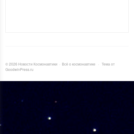
©
2026
Новости Космонавтики
·
Всё о космонавтике
·
Тема от
GoodwinPress.ru