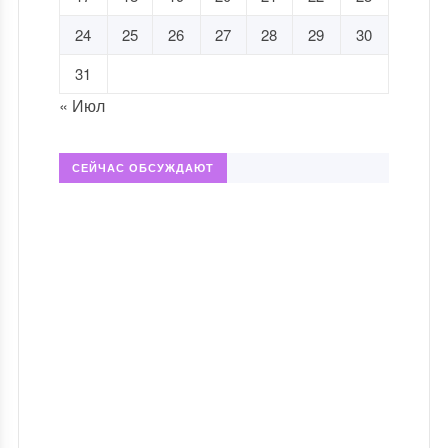
24
25
26
27
28
29
30
31
« Июл
СЕЙЧАС ОБСУЖДАЮТ