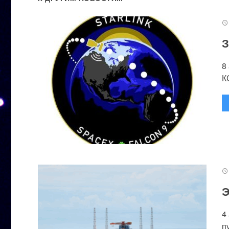
З
8
К
Э
4
п