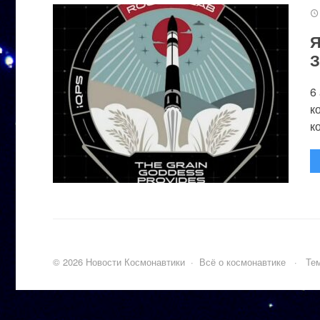
Я
З
6
к
к
©
2026
Новости Космонавтики
·
Всё о космонавтике
·
Тем