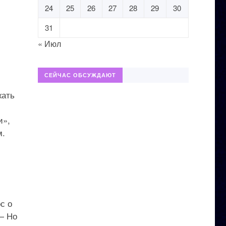
24
25
26
27
28
29
30
31
« Июл
СЕЙЧАС ОБСУЖДАЮТ
жать
и»,
м.
с о
— Но