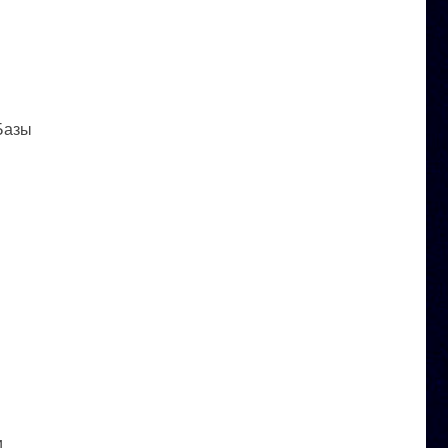
 Базы
и