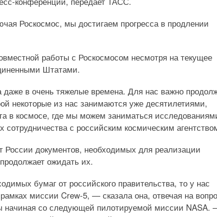
есс-конференции, передает ТАСС.
чая Роскосмос, мы достигаем прогресса в продлении
овместной работы с Роскосмосом несмотря на текущее
единенными Штатами.
 даже в очень тяжелые времена. Для нас важно продол
рой некоторые из нас занимаются уже десятилетиями,
та в космосе, где мы можем заниматься исследованиям
ах сотрудничества с российским космическим агентство
от России документов, необходимых для реализации
 продолжает ожидать их.
одимых бумаг от российского правительства, то у нас
 рамках миссии Crew-5, — сказала она, отвечая на вопро
ты начиная со следующей пилотируемой миссии NASA. 