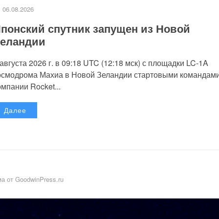
06.08.2026
понский спутник запущен из Новой
еландии
 августа 2026 г. в 09:18 UTC (12:18 мск) с площадки LC-1A
осмодрома Махиа в Новой Зеландии стартовыми командам
омпании Rocket...
Далее
а от GoodwinPress.ru