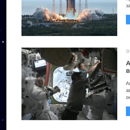
за
А
в
А
а
он