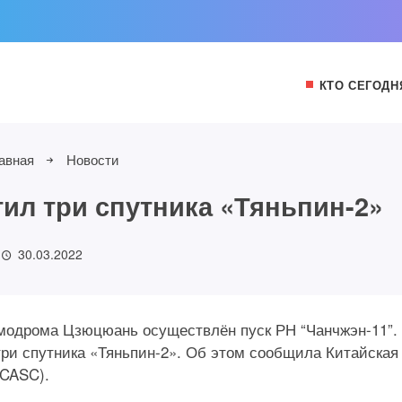
КТО СЕГОДН
авная
Новости
тил три спутника «Тяньпин-2»
30.03.2022
космодрома Цзюцюань осуществлён пуск РН “Чанчжэн-11”.
ри спутника «Тяньпин-2». Об этом сообщила Китайская
(CASC).