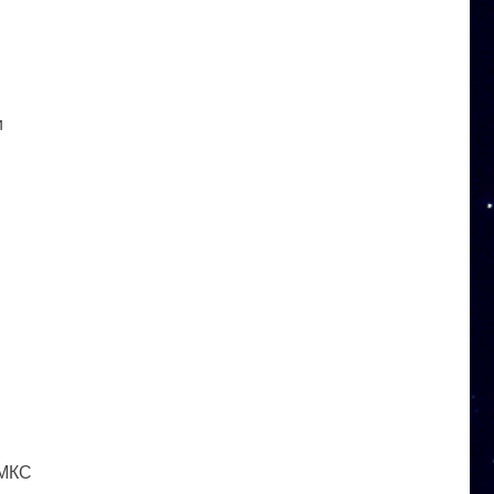
и
 МКС