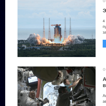
Э
4
п
за
А
в
А
а