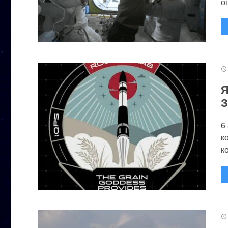
он
Я
З
6
к
к